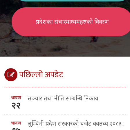
प्रदेशका संचारमाध्यमहरुको विवरण
पछिल्लो अपडेट
श्रावण
सञ्चार तथा नीति सम्बन्धि निकाय
२२
श्रावण
लुम्बिनी प्रदेश सरकारको बजेट वक्तव्य २०८३।