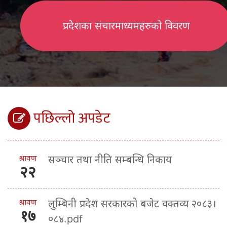
प्रदेशका संचारमाध्यमहरुको विवरण
पछिल्लो अपडेट
श्रावण
सञ्चार तथा नीति सम्बन्धि निकाय
२२
श्रावण
लुम्बिनी प्रदेश सरकारको बजेट वक्तव्य २०८३।
१७
०८४.pdf