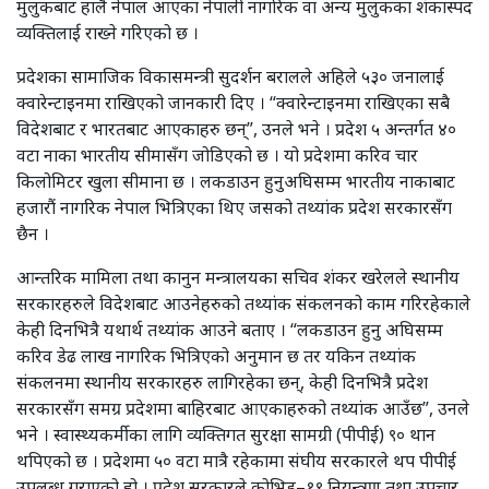
मुलुकबाट हालै नेपाल आएका नेपाली नागरिक वा अन्य मुलुकका शंकास्पद
व्यक्तिलाई राख्ने गरिएको छ ।
प्रदेशका सामाजिक विकासमन्त्री सुदर्शन बरालले अहिले ५३० जनालाई
क्वारेन्टाइनमा राखिएको जानकारी दिए । “क्वारेन्टाइनमा राखिएका सबै
विदेशबाट र भारतबाट आएकाहरु छन्”, उनले भने । प्रदेश ५ अन्तर्गत ४०
वटा नाका भारतीय सीमासँग जोडिएको छ । यो प्रदेशमा करिव चार
किलोमिटर खुला सीमाना छ । लकडाउन हुनुअघिसम्म भारतीय नाकाबाट
हजारौं नागरिक नेपाल भित्रिएका थिए जसको तथ्यांक प्रदेश सरकारसँग
छैन ।
आन्तरिक मामिला तथा कानुन मन्त्रालयका सचिव शंकर खरेलले स्थानीय
सरकारहरुले विदेशबाट आउनेहरुको तथ्यांक संकलनको काम गरिरहेकाले
केही दिनभित्रै यथार्थ तथ्यांक आउने बताए । “लकडाउन हुनु अघिसम्म
करिव डेढ लाख नागरिक भित्रिएको अनुमान छ तर यकिन तथ्यांक
संकलनमा स्थानीय सरकारहरु लागिरहेका छन्, केही दिनभित्रै प्रदेश
सरकारसँग समग्र प्रदेशमा बाहिरबाट आएकाहरुको तथ्यांक आउँछ”, उनले
भने । स्वास्थ्यकर्मीका लागि व्यक्तिगत सुरक्षा सामग्री (पीपीई) ९० थान
थपिएको छ । प्रदेशमा ५० वटा मात्रै रहेकामा संघीय सरकारले थप पीपीई
उपलब्ध गराएको हो । प्रदेश सरकारले कोभिड–१९ नियन्त्रण तथा उपचार