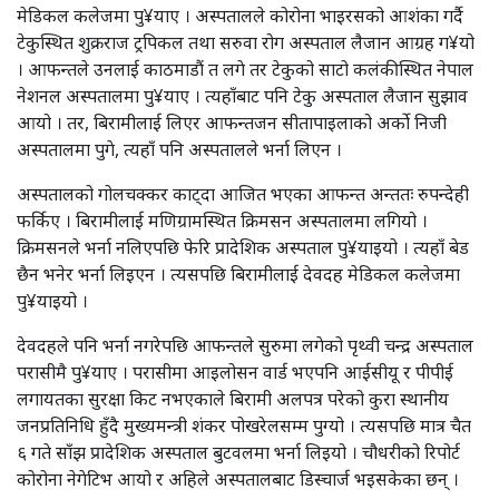
मेडिकल कलेजमा पु¥याए । अस्पतालले कोरोना भाइरसको आशंका गर्दै
टेकुस्थित शुक्रराज ट्रपिकल तथा सरुवा रोग अस्पताल लैजान आग्रह ग¥यो
। आफन्तले उनलाई काठमाडौं त लगे तर टेकुको साटो कलंकीस्थित नेपाल
नेशनल अस्पतालमा पु¥याए । त्यहाँबाट पनि टेकु अस्पताल लैजान सुझाव
आयो । तर, बिरामीलाई लिएर आफन्तजन सीतापाइलाको अर्को निजी
अस्पतालमा पुगे, त्यहाँ पनि अस्पतालले भर्ना लिएन ।
अस्पतालको गोलचक्कर काट्दा आजित भएका आफन्त अन्ततः रुपन्देही
फर्किए । बिरामीलाई मणिग्रामस्थित क्रिमसन अस्पतालमा लगियो ।
क्रिमसनले भर्ना नलिएपछि फेरि प्रादेशिक अस्पताल पु¥याइयो । त्यहाँ बेड
छैन भनेर भर्ना लिइएन । त्यसपछि बिरामीलाई देवदह मेडिकल कलेजमा
पु¥याइयो ।
देवदहले पनि भर्ना नगरेपछि आफन्तले सुरुमा लगेको पृथ्वी चन्द्र अस्पताल
परासीमै पु¥याए । परासीमा आइलोसन वार्ड भएपनि आईसीयू र पीपीई
लगायतका सुरक्षा किट नभएकाले बिरामी अलपत्र परेको कुरा स्थानीय
जनप्रतिनिधि हुँदै मुख्यमन्त्री शंकर पोखरेलसम्म पुग्यो । त्यसपछि मात्र चैत
६ गते साँझ प्रादेशिक अस्पताल बुटवलमा भर्ना लिइयो । चौधरीको रिपोर्ट
कोरोना नेगेटिभ आयो र अहिले अस्पतालबाट डिस्चार्ज भइसकेका छन् ।