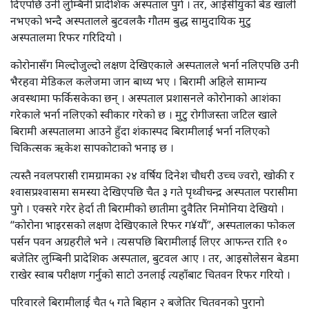
दिएपछि उनी लुम्बिनी प्रादेशिक अस्पताल पुगे । तर, आईसीयुको बेड खाली
नभएको भन्दै अस्पतालले बुटवलकै गौतम बुद्ध सामुदायिक मुटु
अस्पतालमा रिफर गरिदियो ।
कोरोनासँग मिल्दोजुल्दो लक्षण देखिएकाले अस्पतालले भर्ना नलिएपछि उनी
भैरहवा मेडिकल कलेजमा जान बाध्य भए । बिरामी अहिले सामान्य
अवस्थामा फर्किसकेका छन् । अस्पताल प्रशासनले कोरोनाको आशंका
गरेकाले भर्ना नलिएको स्वीकार गरेको छ । मुटु रोगीजस्ता जटिल खाले
बिरामी अस्पतालमा आउने हुँदा शंकास्पद बिरामीलाई भर्ना नलिएको
चिकित्सक ऋकेश सापकोटाको भनाइ छ ।
त्यस्तै नवलपरासी रामग्रामका २४ वर्षिय दिनेश चौधरी उच्च ज्वरो, खोकी र
श्वासप्रश्वासमा समस्या देखिएपछि चैत ३ गते पृथ्वीचन्द्र अस्पताल परासीमा
पुगे । एक्सरे गरेर हेर्दा ती बिरामीको छातीमा दुवैतिर निमोनिया देखियो ।
“कोरोना भाइरसको लक्षण देखिएकाले रिफर ग¥यौं”, अस्पतालका फोकल
पर्सन पवन अग्रहरीले भने । त्यसपछि बिरामीलाई लिएर आफन्त राति १०
बजेतिर लुम्बिनी प्रादेशिक अस्पताल, बुटवल आए । तर, आइसोलेसन बेडमा
राखेर स्वाब परीक्षण गर्नुको साटो उनलाई त्यहाँबाट चितवन रिफर गरियो ।
परिवारले बिरामीलाई चैत ५ गते बिहान २ बजेतिर चितवनको पुरानो