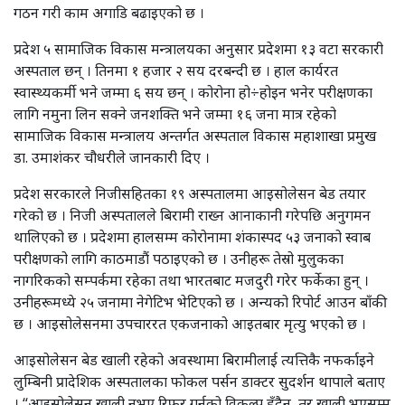
गठन गरी काम अगाडि बढाइएको छ ।
प्रदेश ५ सामाजिक विकास मन्त्रालयका अनुसार प्रदेशमा १३ वटा सरकारी
अस्पताल छन् । तिनमा १ हजार २ सय दरबन्दी छ । हाल कार्यरत
स्वास्थ्यकर्मी भने जम्मा ६ सय छन् । कोरोना हो÷होइन भनेर परीक्षणका
लागि नमुना लिन सक्ने जनशक्ति भने जम्मा १६ जना मात्र रहेको
सामाजिक विकास मन्त्रालय अन्तर्गत अस्पताल विकास महाशाखा प्रमुख
डा. उमाशंकर चौधरीले जानकारी दिए ।
प्रदेश सरकारले निजीसहितका १९ अस्पतालमा आइसोलेसन बेड तयार
गरेको छ । निजी अस्पतालले बिरामी राख्न आनाकानी गरेपछि अनुगमन
थालिएको छ । प्रदेशमा हालसम्म कोरोनामा शंकास्पद ५३ जनाको स्वाब
परीक्षणको लागि काठमाडौं पठाइएको छ । उनीहरू तेस्रो मुलुकका
नागरिकको सम्पर्कमा रहेका तथा भारतबाट मजदुरी गरेर फर्केका हुन् ।
उनीहरूमध्ये २५ जनामा नेगेटिभ भेटिएको छ । अन्यको रिपोर्ट आउन बाँकी
छ । आइसोलेसनमा उपचाररत एकजनाको आइतबार मृत्यु भएको छ ।
आइसोलेसन बेड खाली रहेको अवस्थामा बिरामीलाई त्यत्तिकै नफर्काइने
लुम्बिनी प्रादेशिक अस्पतालका फोकल पर्सन डाक्टर सुदर्शन थापाले बताए
। “आइसोलेसन खाली नभए रिफर गर्नुको विकल्प हुँदैन, तर खाली भएसम्म