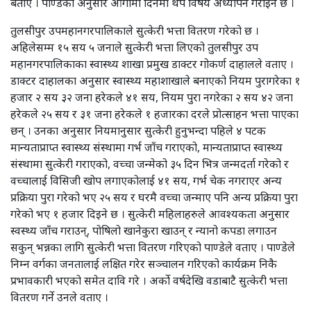
बताए । पाण्डेका अनुसार आगामी दिनमा थप विषय अध्यापन गराइने छ ।
तुलसीपुर उपमहानगरपालिकाले सुत्केरी भत्ता वितरण गरेको छ ।
अहिलेसम्म १५ सय ५ जनाले सुत्केरी भत्ता लिएको तुलसीपुर उप
महानगरपालिकाका स्वास्थ्य शाखा प्रमुख डाक्टर गोकर्ण दाहालले वताए ।
डाक्टर दाहालका अनुसार स्वास्थ्य महाशाखाले बनाएको नियम पुरागरेका १
हजार २ सय ३२ जना हरेकले ४१ सय, नियम पुरा नगरेका २ सय ४२ जना
हरेकले २५ सय र ३१ जना हरेकले १ हजारका दरले प्रोत्साहन भत्ता पाएका
छन् । उनका अनुसार नियमानुसार सुत्केरी हुनुभन्दा पहिले ४ पटक
मान्यताप्राप्त स्वास्थ्य संस्थामा गर्भ जाँच गराएको, मान्यताप्राप्त स्वास्थ्य
संस्थामा सुत्केरी गराएको, वच्चा जन्मेको ३५ दिन भित्र जन्मदर्ता गरेको र
वच्चालाई विसिजी खोप लगाएकोलाई ४१ सय, गर्भ चेक नगराएर अन्य
प्रक्रिया पुरा गरेको भए २५ सय र घरमै वच्चा जन्माए पनि अन्य प्रक्रिया पुरा
गरेको भए १ हजार दिइने छ । सुत्केरी महिलाहरुले आवश्यकता अनुसार
स्वस्थ्य जाँच गराउन्, पोषिलो खानेकुरा खाउन् र न्यानो कपडा लगाउन
सकुन् भन्नका लागि सुत्केरी भत्ता वितरण गरिएको पाण्डेले वताए । पाण्डेले
निम्न वर्गका जनतालाई लक्षित गरेर सञ्चालन गरिएको कार्यक्रम निकै
प्रभावकारी भएको समेत दावि गरे । अर्को वर्षदेखि वडाबाटै सुत्केरी भत्ता
वितरण गर्ने उनले वताए ।