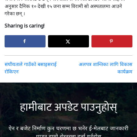
अनुसार दैनिक १० देखी १५ जना सम्म विरामी सो अस्पतालमा आउने
गरेका छन् ।
Sharing is caring!
Post
संघीयताले गाउँको बसाइसराई
अलपत्र शान्तिका लागि विकास
रोकिएन
कार्यक्रम
navigation
हामीबाट अपडेट पाउनुहोस्
ऐन र बजेट निर्माण कुन चरणमा छ भनेर ई-मेलबाट जानकारी
पाउन हाम्रो रोस्टरमा दर्ता गर्नुहोस