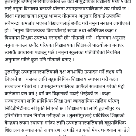
तुलसीपुर उपमहानगरपालिकाका ७० वटा सामुदायिक विद्यालय मध्ये ५ वटा
लाई नमुना विद्यालय बनाउने योजना उपमहानगरपालिकाले तय गरेको छ ।
शिक्षा महाशाखाका प्रमुख भाष्कर गौतमका अनुसार सिकाई उपलब्धि
सवैभन्दा कमजोर भएका विद्यालयलाई छनौट गरी नमुना बनाउन लागीएको
हो । “नमुना विद्यालयका विद्यार्थीलाई खाजा तथा अतिरिक्त कक्षा र
विषयगत शिक्षक उपलब्ध गराएको छौ” गौतमले भने । गौतमका अनुसार
नमुना बनाउन छनौट गरिएका विद्यालयका शिक्षकले पाठयोजना बनाएर
त्यसकै आधारमा पढाउनु पर्छ । नमुना स्कुलका गतिविधिको नियमित
अनुगमन गरिने कुरा पनि गौतमले बताए ।
तुलसीपुर उपमहानगरपालिकाले दक्ष जनशक्ति उत्पादन गर्ने लक्ष्य पनि
लिएको छ । यसका लागि बहुप्राविधिक शिक्षालय स्थापना गरी कक्षा
सञ्चालन गरेको छ । उपमहानगरपालिका आफैले सञ्चालन गरेको मेट्रो
कलेजमा यस वर्ष ३ वर्षे वन विज्ञानको पढाई भैरहेको छ । कक्षा
सञ्चालनका लागि प्राविधिक शिक्षा तथा व्यावसायिक तालिम परिषद्
सिटिईभिटीबाट स्वीकृति लिएको छ । शिक्षालयका लागि तुलसीपुर १२
हरिपौरीमा भवन निर्माण गरीएको छ । तुलसीपुरलाई प्राविधिक शिक्षाको
केन्द्रका रुपमा स्थापना गर्नका लागि उपमहानगरपालिकाले वहुप्राविधिक
शिक्षालय सञ्चालनको अवधारणा अगाडि वढाएको मेयर घनश्याम पाण्डेले