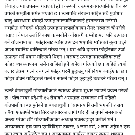
बिगाह जग्गा उपलब्ध गराएको हो । कम्पनी र उपमहानगरपालिकाबीच २०
वर्षको सम्झौता समेत भएको छ । त्यसपछि संरचना सहित सबै पुर्वाधार
चालु अवस्थामा घोराही उपमहानगरपालिकालाई हस्तान्तरण गर्नेगरी
सम्झौता गरिएको घोराही उपमहानगरपालीकाका मेयर नरुलाल चौधरीले
बताए । नेपाल उर्जा विकाश कम्पनीले ग्याँससंगै कम्पोष्ट मल पनि उत्पादन
गर्ने योजनामा छ । फोहोरबाट ग्याँस उत्पादन भएपछि ग्याँसको मूल्य घट्ने
आशा स्थानिय बासिन्दाले गरेका छन् । यस अघि दाङमा फोहोरबाट उर्जा
उत्पादन गर्ने प्रयास गरिएको थिएन । यसबाट उपमहानगरपालिकालाई
फोहर व्यवस्थापनमा समेत सजिलो हुने अपेक्षा गरिएको छ । अहिले त्यहाँ
बजार क्षेत्रमा गल्ने र नगल्ने फोहर घरमै छुट्टाउनु पर्ने नियम बनाईएको छ ।
फोहर वोक्ने गाडिहरुले गल्ने र नगल्ने फोहर छुट्टाछुट्टै उठाउने गरेका छन् ।
त्यस्तै वंगलाचुली गाँउपालीकाले स्वास्थ्य क्षेत्रमा सुधार ल्याउने प्रयत्न गरेको
छ । पाँच नम्वर प्रदेशमै १५ सैयाको अस्पताल सञ्चालन गर्ने पहिलो
गाँउपालीका बन्न पुगेको छ बंगलाचुली । “सामान्य विरामी भएपनि २ सय
रुपैया एकतर्फी भाडा तिरेर उपचारका लागी घोराही जानुपर्ने समस्याको
अन्त्य गरेका छौ” गाँउपालीकाका अध्यक्ष भक्तबहादुर वलीले भने ।
अस्पतालमा एक जना एमविविएस डाक्टर, ३ जना नर्स, २ जना अहेव र एक
जना ल्याव असिस्टेन्ट छन् । अस्पतालमा कार्यरत डाक्टर बसन्त शाहका