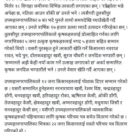
मिलेर १८ विगाहा जमीनमा विभिन्न तरकारी लगाएका छन् । ‘राम्रो होला भन्ने
अपेक्षा छ, नतिजा आउन वाँकी छ’ उनले भने । त्यसैगरी तुलसीपुर
उपमहानगरपालिका ७ का भदे पुनले लामो समयदेखि च्याउँखेती गर्दै
आएका छन् । उनले वार्षिक १७ हजार डल्ला च्याउँ उत्पादन गरिरहेका छन् ।
तुलसीपुर उपमहानगरपालिकाले कृषकहरुलाई प्रोत्साहित गर्नका लागि
नगरभित्रका ५ जना उत्कृष्ट कृषकहरुलाई नगद ५ हजार सहित सम्मान
गरेको थियो । यसरी पुरस्कृत हुने तरकारी खेति गर्ने किसानमा नवराज
रावत, भदे पुन, दोलकवहादुर खत्री, सुरज चौधरी र जनदिश भण्डारी छन् ।
‘सम्मानले अझै केही नयाँ काम गर्ने उत्साह जगाएको छ’ अर्का सम्मानित
कृषक जनदिश भण्डारीले भने । उनले वेसार खेति गर्दै आएका छन् ।
उपमहानगरपालिकाले १२ जना किसानहरुलाई पोशाक दिएर सम्मान गरेको
छ । यसरी सम्मानित हुनेहरुमा नरनारायण खत्री, रेशम विष्ट, चन्द्रवहादुर
डाँगी, धनवहादुर खत्री, हरिवहादुर रोका, ऋषिराज केसी, ओकी डाँगी,
तेजवहादुर केसी, क्षेत्रवहादुर खत्री, अम्मरवहादुर डाँगी, मधुमाया जिसी र
मनवहादुर केसी छन् । यसैगरी उपमहानगरपालिकाले व्यावसायिक
कृषकहरुको पहिचानका लागि कृषक परिचय पत्र समेत वितरण गरेको छ ।
उपमहानगरपालिका भित्रका २२ जना किसानलाई यस्तो परिचय पत्र वितरण
गरिएको हो ।