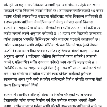
घोराही उप महानगरपालिकाले आगामी एक बर्ष भित्रमा फोहोरबाट खाना
पकाउने ग्याँस निकाल्ने तयारी गरेकोे छ । उपमहानगरपालिकाको १६ नम्वर
वडामा रहेको ल्यान्डफिल साइटमा फोहोरबाट ग्याँस निकाल्न लागिएको हो
। उपमहानगरपालिका, वैकल्पिक ऊर्जा केन्द्र र नेपाल ऊर्जा विकास
कम्पनीको सहकार्यमा यो काम भैरहेको छ । ग्याँस उत्पादन गर्न करिब २०
करोड लगानी लाग्ने अनुमान गरीएको छ । २ हजार घन मिटरको प्लान्टबाट
ग्याँस उत्पादन भएपछि सिलिन्डरमा भरेर बजारमा पठाउने बताइएको छ ।
ग्याँस उत्पादनका लागि अहिले भौतिक संरचना निमार्ण भइरहेको नेपाल
ऊर्जा विकास कम्पनीका प्लान्ट म्यानेजर हरिशरण श्रेष्ठले बताए । उनका
अनुसार अबको ६ महिनामा भौतिक निर्माणको काम सकिने र त्यसको
अर्को ६ महिनाभित्र ग्याँस उत्पादन गर्नेगरी काम अगाडि बढाइएको छ ।
“प्राविधिक समस्या भएमात्र केही ढिलाई हुन सक्छ” प्लान्ट म्यानेजर श्रेष्ठले
भने । गत मंसिरमा सम्झौता भएपनि ल्याण्डफिल साईटको दुर्गन्धले
स्वास्थ्यमा असर पुग्ने भन्दै स्थानीय बासिन्दाले विरोध गरेपछि काममा केही
समय ढिलाइ भएको थियो ।
कम्पनीले स्थानीयवासीलाई पोखरामा निर्माण गरिएको ग्याँस प्लान्ट
देखाएपछि ग्याँस प्लान्ट निर्माण गर्न दिन उनीहरु सहमत भएको श्रेष्ठले
बताए । ग्याँस उत्पादन गर्नका लागि घोराही उपमहानगरपालिकाले साढे दुई