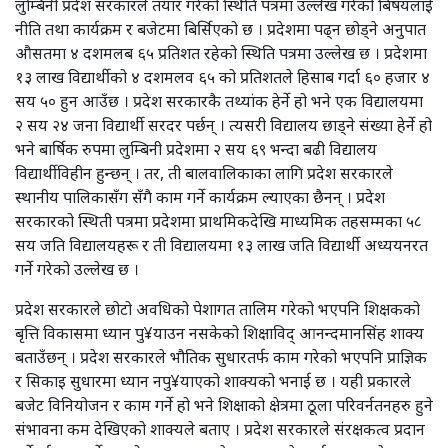
लुम्बिनी प्रदेश सरकारले तयार गरेको स्थिति पत्रमा उल्लेख गरेको बिषयलाई
नीति तथा कार्यक्रम र बजेटमा बिर्सिएको छ । प्रदेशमा पढ्न छोड्ने अनुपात
औसतमा ४ दशमलब ६५ प्रतिशत रहेको स्थिति पत्रमा उल्लेख छ । प्रदेशमा
१३ लाख विद्यार्थीको ४ दशमलव ६५ को प्रतिशतले हिसाब गर्दा ६० हजार ४
सय ५० हुन आउँछ । प्रदेश सरकारकै तथ्यांक हेर्ने हो भने एक विद्यालयमा
२ सय २४ जना विद्यार्थी सरदर पर्छन् । त्यसरी विद्यालय छाड्ने संख्या हेर्ने हो
भने बार्षिक रुपमा लुम्बिनी प्रदेशमा २ सय ६९ भन्दा बढी विद्यालय
विद्यार्थीविहीन हुन्छन् । तर, ती बालवालिकाका लागि प्रदेश सरकारले
स्थानीय पालिकासँग सँगै काम गर्ने कार्यक्रम ल्याएका छैनन् । प्रदेश
सरकारको स्थिती पत्रमा प्रदेशमा प्राथमिकदेखि माध्यमिक तहसम्मका ५८
सय जति विद्यालयहरू र ती विद्यालयमा १३ लाख जति विद्यार्थी अध्ययनरत
गर्ने गरेको उल्लेख छ ।
प्रदेश सरकारले छोटो अवधिको पेशागत तालिम गरेको भएपनि शिक्षकको
बृत्ति विकासमा ध्यान पु¥याउन नसकेको शिक्षाविद् आनन्दमानसिंह शाक्य
बताउँछन् । प्रदेश सरकारले भौतिक सुधारतर्फ काम गरेको भएपनि प्राज्ञिक
र सिकाइ सुधारमा ध्यान नपु¥याएको शाक्यको भनाई छ । यही प्रकारले
बजेट विनियोजन र काम गर्ने हो भने शिक्षाको क्षेत्रमा ठूला परिवर्नतनहरु हुने
संभावना कम देखिएको शाक्यले बताए । प्रदेश सरकारले संरक्षकत्व प्रदान