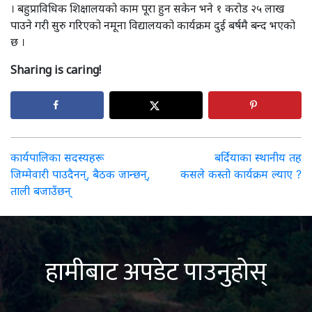
। बहुप्राविधिक शिक्षालयको काम पूरा हुन सकेन भने १ करोड २५ लाख
पाउने गरी सुरु गरिएको नमूना विद्यालयको कार्यक्रम दुई बर्षमै बन्द भएको
छ ।
Sharing is caring!
Post
कार्यपालिका सदस्यहरू
बर्दियाका स्थानीय तह
जिम्मेवारी पाउदैनन्, बैठक जान्छन्,
कसले कस्तो कार्यक्रम ल्याए ?
navigation
ताली बजाउँछन्
हामीबाट अपडेट पाउनुहोस्