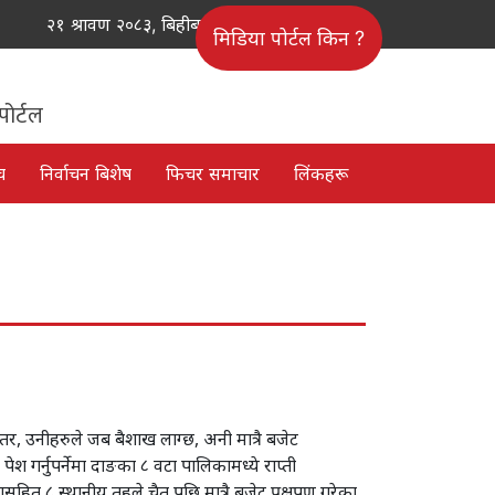
२१ श्रावण २०८३, बिहीबार
मिडिया पोर्टल किन ?
पोर्टल
च
निर्वाचन बिशेष
फिचर समाचार
लिंकहरू
 तर, उनीहरुले जब बैशाख लाग्छ, अनी मात्रै बजेट
ेश गर्नुपर्नेमा दाङका ८ वटा पालिकामध्ये राप्ती
त ८ स्थानीय तहले चैत पछि मात्रै बजेट प्रक्षपण गरेका