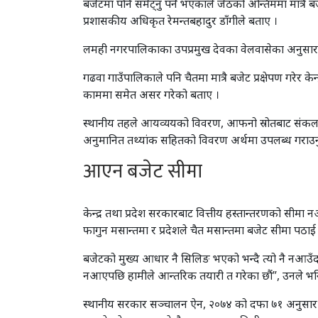
बजेटमा पनि समेट्नु पर्ने भएकाले जेठको अन्तिममा मात्रै 
प्रशासकीय अधिकृत रेमन्तबहादुर डाँगीले बताए ।
लमही नगरपालिकाका उपप्रमुख देवका वेलवासेका अनुसा
गढवा गाउँपालिकाले पनि चैतमा मात्रै बजेट प्रक्षेपण गरे
काममा समेत असर गरेको बताए ।
स्थानीय तहले आयव्ययको विवरण, आफनो स्रोतबाट संकलन हुन
अनुमानित तथ्यांक सहितको विवरण अर्थमा उपलब्ध गराउनु 
आएन बजेट सीमा
केन्द्र तथा प्रदेश सरकारबाट वित्तीय हस्तान्तरणको सीम
फागुन मसान्तमा र प्रदेशले चैत मसान्तमा बजेट सीमा पठा
बजेटको मुख्य आधार नै सिलिङ भएको भन्दै त्यो नै नआउँदा
नआएपछि हामीले आन्तरिक तयारी त गरेका छौं”, उनले भनिन
स्थानीय सरकार सञ्चालन ऐन, २०७४ को दफा ७१ अनुसार नेपाल 