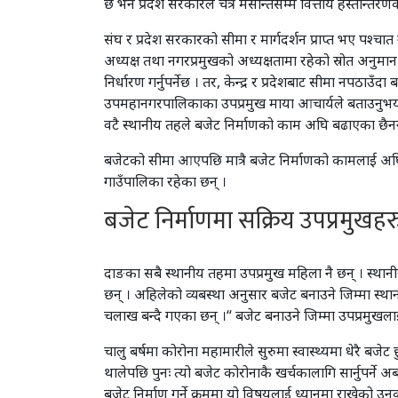
छ भने प्रदेश सरकारले चैत्र मसान्तसम्म वित्तीय हस्तान्तरणक
संघ र प्रदेश सरकारको सीमा र मार्गदर्शन प्राप्त भए पश
अध्यक्ष तथा नगरप्रमुखको अध्यक्षतामा रहेको स्रोत अनुमा
निर्धारण गर्नुपर्नेछ । तर, केन्द्र र प्रदेशबाट सीमा नप
उपमहानगरपालिकाका उपप्रमुख माया आचार्यले बताउनुभयो
वटै स्थानीय तहले बजेट निर्माणको काम अघि बढाएका छैनन
बजेटको सीमा आएपछि मात्रै बजेट निर्माणको कामलाई अघ
गाउँपालिका रहेका छन् ।
बजेट निर्माणमा सक्रिय उपप्रमुखहर
दाङका सबै स्थानीय तहमा उपप्रमुख महिला नै छन् । स्थानीय
छन् । अहिलेको व्यबस्था अनुसार बजेट बनाउने जिम्मा स्
चलाख बन्दै गएका छन् ।“ बजेट बनाउने जिम्मा उपप्रमुखला
चालु बर्षमा कोरोना महामारीले सुरुमा स्वास्थ्यमा धेरै बज
थालेपछि पुनः त्यो बजेट कोरोनाकै खर्चकालागि सार्नुपर्
बजेट निर्माण गर्ने क्रममा यो विषयलाई ध्यानमा राखेको उन