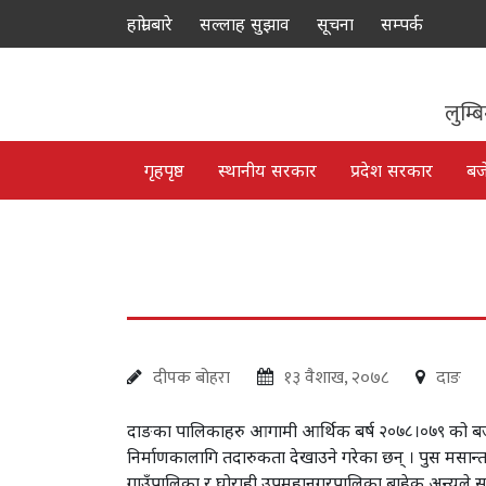
हाम्रो बारे
सल्लाह सुझाव
सूचना
सम्पर्क
लुम्ब
गृहपृष्ठ
स्थानीय सरकार
प्रदेश सरकार
बज
दीपक बोहरा
१३ वैशाख, २०७८
दाङ
दाङका पालिकाहरु आगामी आर्थिक बर्ष २०७८।०७९ को बजेट नि
निर्माणकालागि तदारुकता देखाउने गरेका छन् । पुस मसान्त भ
गाउँपालिका र घोराही उपमहानगरपालिका बाहेक अन्यले समय