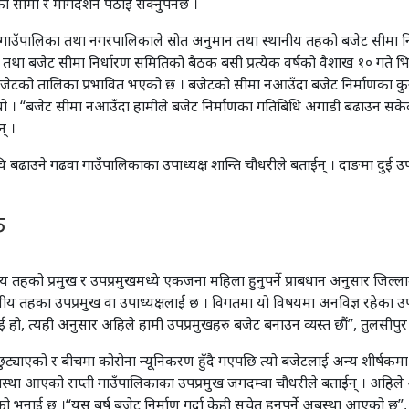
ो सीमा र मार्गदर्शन पठाइ सक्नुपर्नेछ ।
्चात गाउँपालिका तथा नगरपालिकाले स्रोत अनुमान तथा स्थानीय तहको बजेट सीमा 
न तथा बजेट सीमा निर्धारण समितिको बैठक बसी प्रत्येक वर्षको वैशाख १० गते भि
ठाउँदा बजेटको तालिका प्रभावित भएको छ । बजेटको सीमा नआउँदा बजेट निर्माणका 
 । “बजेट सीमा नआउँदा हामीले बजेट निर्माणका गतिबिधि अगाडी बढाउन सकेक
् ।
ि बढाउने गढवा गाउँपालिकाका उपाध्यक्ष शान्ति चौधरीले बताईन् । दाङमा द
ु
 तहको प्रमुख र उपप्रमुखमध्ये एकजना महिला हुनुपर्ने प्राबधान अनुसार जिल्लाम
थानीय तहका उपप्रमुख वा उपाध्यक्षलाई छ । विगतमा यो विषयमा अनविज्ञ रहेका
ई हो, त्यही अनुसार अहिले हामी उपप्रमुखहरु बजेट बनाउन व्यस्त छौं”, तुलसी
ेट छुट्याएको र बीचमा कोरोना न्यूनिकरण हुँदै गएपछि त्यो बजेटलाई अन्य शीर्षकमा
ने अबस्था आएको राप्ती गाउँपालिकाका उपप्रमुख जगदम्वा चौधरीले बताईन् । अहि
को भनाई छ ।“यस बर्ष बजेट निर्माण गर्दा केही सचेत हुनुपर्ने अबस्था आएको छ”,