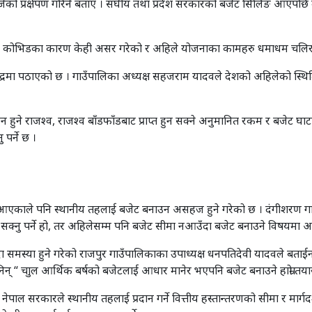
बजेको प्रक्षेपण गरिने बताए । संघीय तथा प्रदेश सरकारको बजेट सिलिङ आएपछि मात
र कोभिडका कारण केही असर गरेको र अहिले योजनाका कामहरु धमाधम चलिरह
र केन्द्रमा पठाएको छ । गाउँपालिका अध्यक्ष सहजराम यादवले देशको अहिलेको स्थि
े राजश्व, राजश्व बाँडफाँडबाट प्राप्त हुन सक्ने अनुमानित रकम र बजेट घाटा 
पर्ने छ ।
ा नआएकाले पनि स्थानीय तहलाई बजेट बनाउन असहज हुने गरेको छ । दंगीशरण गाउँप
ई सक्नु पर्ने हो, तर अहिलेसम्म पनि बजेट सीमा नआउँदा बजेट बनाउने विषयमा
 समस्या हुने गरेको राजपुर गाउँपालिकाका उपाध्यक्ष धनपतिदेवी यादवले बताईन
् “ चाुल आर्थिक बर्षको बजेटलाई आधार मानेर भएपनि बजेट बनाउने हाम्रो तया
सरकारले स्थानीय तहलाई प्रदान गर्ने वित्तीय हस्तान्तरणको सीमा र मार्गदर्शन 