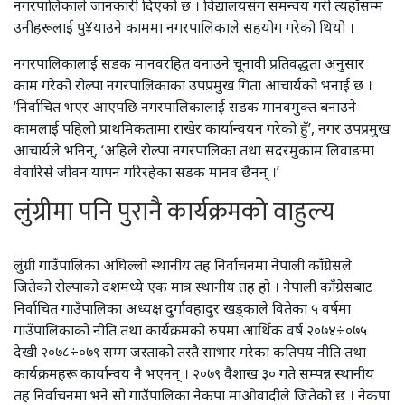
नगरपालिकाले जानकारी दिएको छ । विद्यालयसंग समन्वय गरी त्यहाँसम्म
उनीहरूलाई पु¥याउने काममा नगरपालिकाले सहयोग गरेको थियो ।
नगरपालिकालाई सडक मानवरहित वनाउने चूनावी प्रतिवद्धता अनुसार
काम गरेको रोल्पा नगरपालिकाका उपप्रमुख गिता आचार्यको भनाई छ ।
‘निर्वाचित भएर आएपछि नगरपालिकालाई सडक मानवमुक्त बनाउने
कामलाई पहिलो प्राथमिकतामा राखेर कार्यान्वयन गरेको हुँ’, नगर उपप्रमुख
आचार्यले भनिन्, ‘अहिले रोल्पा नगरपालिका तथा सदरमुकाम लिवाङमा
वेवारिसे जीवन यापन गरिरहेका सडक मानव छैनन् ।’
लुंग्रीमा पनि पुरानै कार्यक्रमको वाहुल्य
लुंग्री गाउँपालिका अघिल्लो स्थानीय तह निर्वाचनमा नेपाली काँग्रेसले
जितेको रोल्पाको दशमध्ये एक मात्र स्थानीय तह हो । नेपाली काँग्रेसबाट
निर्वाचित गाउँपालिका अध्यक्ष दुर्गावहादुर खड्काले वितेका ५ वर्षमा
गाउँपालिकाको नीति तथा कार्यक्रमको रुपमा आर्थिक वर्ष २०७४÷०७५
देखी २०७८÷०७९ सम्म जस्ताको तस्तै साभार गरेका कतिपय नीति तथा
कार्यक्रमहरू कार्यान्वय नै भएनन् । २०७९ वैशाख ३० गते सम्पन्न स्थानीय
तह निर्वाचनमा भने सो गाउँपालिका नेकपा माओवादीले जितेको छ । नेकपा