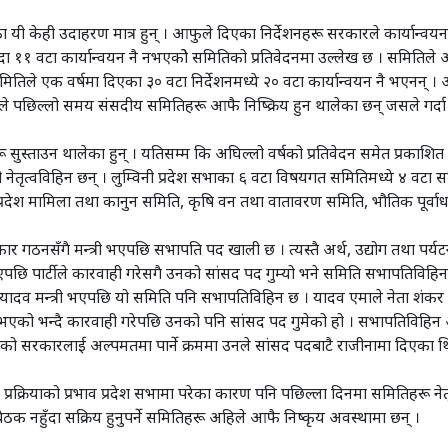
 यी केही उदाहरण मात्र हुन् । आफुले दिएका निर्देशनहरू सरकारले कार्यान्वयन
ा ११ वटा कार्यान्वयन नै नभएकोे समितिको प्रतिवेदनमा उल्लेख छ । समितिले 
समितिले एक वर्षमा दिएका ३० वटा निर्देशनमध्ये २० वटा कार्यान्वयन नै भएनन्
ले पछिल्लो समय संसदीय समितिहरू आफै निष्क्रिय हुन थालेका छन् जसले गर्द
हरू सुस्ताउन थालेका हुन् । यतिसम्म कि अघिल्लो वर्षको प्रतिवेदन समेत प्रक
ही नेतृत्वविहिन छन् । लुम्विनी प्रदेश सभाका ६ वटा विषयगत समितिमध्ये ४ वटा 
, प्रदेश मामिला तथा कानुन समिति, कृषि वन तथा वातावरण समिति, भौतिक पूर
र गठनसँगै मन्त्री भएपछि सभापति पद खाली छ । त्यस्तै अर्थ, उद्योग तथा पर
भएपछि पार्टीले कारवाही गरेसगै उनको सांसद पद गुम्यो भने समिति सभापतिविहि
व मन्त्री भएपछि यो समिति पनि सभापतिविहिन छ । यादव एमाले नेता शंकर पो
 भएको भन्दै कारवाही गरेपछि उनको पनि सांसद पद गुमेको हो । सभापतिविहि
्वको सरकारलाई अल्पमतमा पार्ने क्रममा उनले सांसद पदबाटै राजीनामा दिएक
क्रियाको प्रभाव प्रदेश सभामा परेका कारण पनि पछिल्ला दिनमा समितिहरू नेत
 नहुँदा सक्रिय हुनुपर्ने समितिहरू अहिले आफै निष्कृय अवस्थामा छन् ।