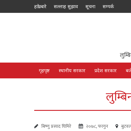
हाम्रो बारे
सल्लाह सुझाव
सूचना
सम्पर्क
लुम्ब
गृहपृष्ठ
स्थानीय सरकार
प्रदेश सरकार
बज
लुम्बि
बिष्णु प्रसाद घिमिरे
२०७८, फागुन
बुटव