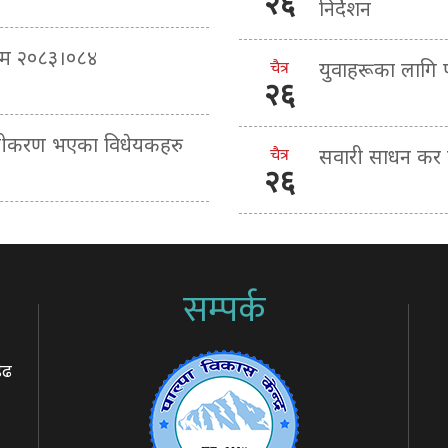
२६
निर्देशन
्रम २०८३।०८४
चैत्र
युवाहरूका लागि
२६
माणीकरण भएका विधेयकहरु
चैत्र
सवारी साधन कर ब
२६
सम्पर्क
ेढ