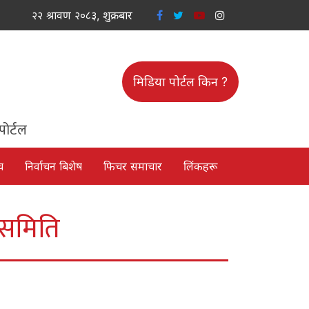
२२ श्रावण २०८३, शुक्रबार
मिडिया पोर्टल किन ?
पोर्टल
च
निर्वाचन बिशेष
फिचर समाचार
लिंकहरू
य समिति