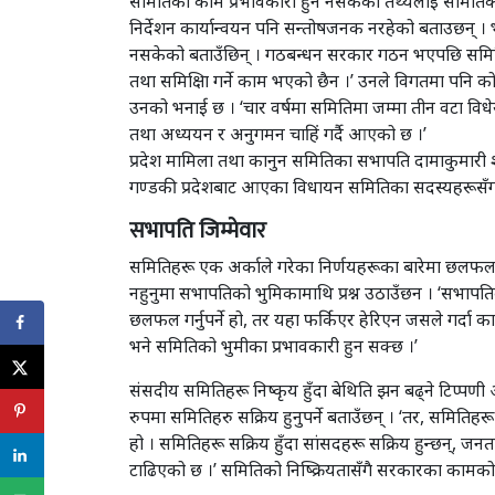
समितिका काम प्रभावकारी हुन नसकेको तथ्यलाई समितिका
निर्देशन कार्यान्वयन पनि सन्तोषजनक नरहेको बताउछन् । 
नसकेको बताउँछिन् । गठबन्धन सरकार गठन भएपछि समिति
तथा समिक्षिा गर्ने काम भएको छैन ।’ उनले विगतमा पन
उनको भनाई छ । ‘चार वर्षमा समितिमा जम्मा तीन वटा वि
तथा अध्ययन र अनुगमन चाहिं गर्दै आएको छ ।’
प्रदेश मामिला तथा कानुन समितिका सभापति दामाकुमारी
गण्डकी प्रदेशबाट आएका विधायन समितिका सदस्यहरूस
सभापति जिम्मेवार
समितिहरू एक अर्काले गरेका निर्णयहरूका बारेमा छलफल 
नहुनुमा सभापतिको भुमिकामाथि प्रश्न उठाउँछन । ‘सभापति
छलफल गर्नुपर्ने हो, तर यहा फर्किएर हेरिएन जसले गर्द
भने समितिको भुमीका प्रभावकारी हुन सक्छ ।’
संसदीय समितिहरू निष्कृय हुँदा बेथिति झन बढ्ने टिप्पण
रुपमा समितिहरु सक्रिय हुनुपर्ने बताउँछन् । ‘तर, समिति
हो । समितिहरू सक्रिय हुँदा सांसदहरू सक्रिय हुन्छन्,
टाढिएको छ ।’ समितिको निष्क्रियतासँगै सरकारका कामको 