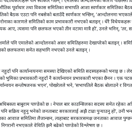
 पदाधिकारीहरू पनि स्वीकार गर्छन् । एमालेको आन्दोलनका कारण पछिल्ला 
भौतिक पूर्वाधार तथा विकास समितिका सभापति आशा स्वर्णकार समितिका बैठकहरू 
को बैठक एउटा पनि नबसेको बताउँदै स्वर्णकार भन्छिन्, ‘आन्दोलनमा भएका
ि कोरोनाका कारणले समितिको काम प्रभावकारी नभएको बताइन् । धेरै विधेयक
धेयक आए, त्यसमा पनि छलफल भएको तीन वटामा मात्रै हो’, उनले भनिन्, ‘तर, 
 शर्माले पनि एमालेको आन्दोलनको असर समितिहरुमा देखापरेको बताइन् । सम
ँगको छलफलमा समेत सहभागि नभएको उनले बताइन् ।
नहुदाँ पनि कार्यान्वयनमा समस्या देखिएको समिति सदस्यहरूको भनाइ छ । लेख
को भुमिका प्रभावकारी नहुदाँ नै कार्यान्वयन प्रभावकारी भएका छैनन । एक पटक
ा कार्यान्वयन सन्तोषजनक भएन’, पोखरेलले भने, ‘सभापतिले बैठक बोलाउने र व
ी अधिबक्ता बाबुराम पाण्डेको छ । नेपाल बार काउन्सिलका सदस्य समेत रहेका अ
हरू पनि सक्रिय नहुनु भनेको जनताबाट सरकारलाई अझै टाढा पुर्‍याउनु हो’, उनी
 जनताका आवाज समितिमा लैजान्छन, त्यहाबाट सरकारसमक्ष जनताका आवाज पुग्छन
निगरानी नभएकाले वेथिति झनै बढेको पाण्डेको विश्लेषण छ ।