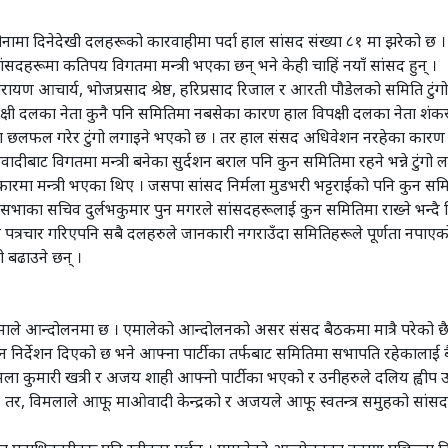
जीनामा दिनेदेखी दलहरूको कारवाहीमा पर्दा हाल सांसद संख्या ८१ मा झरेको छ ।
सदहरूमा कतिपय विगतमा मन्त्री भएका छन् भने केही चाहिं नयाँ सांसद हुन् ।
ायण आचार्य, भोजप्रसाद श्रेष्ठ, हरिप्रसाद रिजाल र आरती पौडेलको समिति टुंग
्षी दलका नेता कुनै पनि समितिमा नबसेका कारण हाल विपक्षी दलका नेता शंकर प
मा छलफल गरेर टुंगो लगाइने भएको छ । तर हाल संसद अधिवेशन नरहेका कारण क
ाओवादीबाट विगतमा मन्त्री बनेका सुर्दशन बराल पनि कुन समितिमा रहने भन्ने टुंगो 
रकारमा मन्त्री भएका थिए । जसपा सांसद निर्मला मुडभरी भट्टराईको पनि कुन समि
 सभाका सचिव दुर्लभकुमार पुन मगरले सांसदहरूलाई कुन समितिमा राख्ने भन्दै
 पत्रचार गरिएपनि सबै दलहरुले जानकारी नगराउँदा समितिहरूले पूर्णता नपा
 बढाउने छन् ।
माले आन्दोलनमा छ । एमालेको आन्दोलनको असर संसद बैठकमा मात्रै परेको छै
निर्देशन दिएको छ भने आफ्ना पार्टीका तर्फबाट समितिमा सभापति रहेकाला
ा कुमारी खत्री र अजय शाही आफ्नो पार्टीका भएको र उनीहरुले दलिय ह्वीप उल्
छ । तर, विमलाले आफू माओवादी केन्द्रको र अजयले आफू स्वतन्त्र समुहको सा