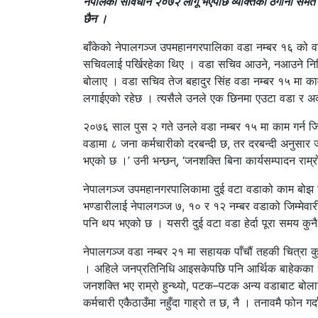
नेपालको संविधान २०७२ लागू भएपछि व्यक्तिका ठेगाना समेत
छैन ।
बाँकेको नेपालगञ्ज उपमहानगरपालिका वडा नम्बर १६ को वड
सचिवलाई पर्खिरहेका थिए । वडा सचिव आउने, नआउने निश
बोलाए । वडा सचिव तेज बहादुर सिंह वडा नम्बर १५ मा काम 
लगाईएको रहेछ । त्यसैले उनले एक छिनमा एउटा वडा र अर्को 
२०७६ साल पुस २ गते उनले वडा नम्बर १५ मा काम गर्न जिम
वडामा ८ जना कर्मचारीको दरबन्दी छ, तर दरबन्दी अनुसार ज
भएको छ ।’ उनी भन्छन्, ‘जनशक्ति बिना कार्यसम्पादन राम्
नेपालगञ्ज उपमहानगरपालिकामा दुई वटा वडाको काम बोझ उठा
भण्डारीलाई नेपालगञ्ज ७, १० र १२ नम्बर वडाको जिम्मेवारी
पनि थप भएको छ । यसरी दुई वटा वडा हेर्दा पूरा समय कुनै
नेपालगञ्ज वडा नम्बर २१ मा सहायक पाँचौं तहकी चित्रा कुम
। अहिले जनप्रतिनिधि आइसकेपछि पनि आर्थिक बाहेकका धेरै 
जनशक्ति भए राम्रो हुन्थ्यो, पटक–पटक अन्य वडाबाट बोलाउनु 
कर्मचारी एकैठाउँमा नहुँदा गाह्रो त छ, नै । तनावमै फोन गर