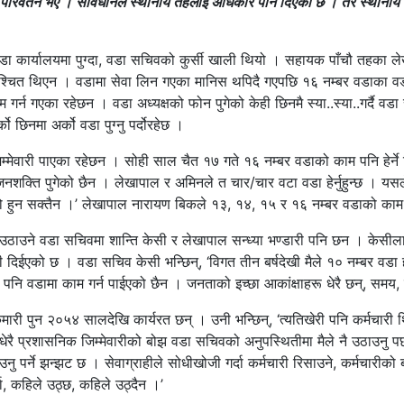
 परिवर्तन भए । संविधानले स्थानीय तहलाई अधिकार पनि दिएको छ । तर स्थानीय तहक
ा कार्यालयमा पुग्दा, वडा सचिवको कुर्सी खाली थियो । सहायक पाँचौ तहका ले
्चित थिएन । वडामा सेवा लिन गएका मानिस थपिदै गएपछि १६ नम्बर वडाका वड
गर्न गएका रहेछन । वडा अध्यक्षको फोन पुगेको केही छिनमै स्या..स्या..गर्दै 
छिनमा अर्को वडा पुग्नु पर्दोरहेछ ।
्मेवारी पाएका रहेछन । सोही साल चैत १७ गते १६ नम्बर वडाको काम पनि हेर्ने 
नशक्ति पुगेको छैन । लेखापाल र अमिनले त चार/चार वटा वडा हेर्नुहुन्छ । यसल
रो हुन सक्तैन ।’ लेखापाल नारायण बिकले १३, १४, १५ र १६ नम्बर वडाको काम गर
उने वडा सचिवमा शान्ति केसी र लेखापाल सन्ध्या भण्डारी पनि छन । केसीलाई ९
 दिईएको छ । वडा सचिव केसी भन्छिन्, ‘विगत तीन बर्षदेखी मैले १० नम्बर वडा ह
 पनि वडामा काम गर्न पाईएको छैन । जनताको इच्छा आकांक्षाहरू धेरै छन्, समय,
ारी पुन २०५४ सालदेखि कार्यरत छन् । उनी भन्छिन्, ‘त्यतिखेरी पनि कर्मचारी थि
प्रशासनिक जिम्मेवारीको बोझ वडा सचिवको अनुपस्थितीमा मैले नै उठाउनु पर्छ ।
पर्ने झन्झट छ । सेवाग्राहीले सोधीखोजी गर्दा कर्मचारी रिसाउने, कर्मचारीको बार
्दा, कहिले उठ्छ, कहिले उठ्दैन ।’