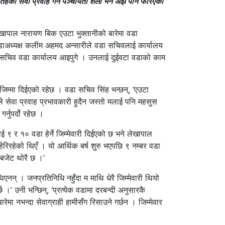
ो सेवा प्रवाह गर्ने पञ्चायती शैली भने अझै पनि फेरिएको
खापाल नारायण बिक एउटा भुक्तानीको बारेमा वडा
ाअध्यक्ष कलीम अहमद अन्सारीले वडा सचिवलाई कार्यालय
वडा सचिव वडा कार्यालय आइपुगे । उनलाई दुईवटा वडाको काम
जिम्मा दिईएको रहेछ । वडा सचिव सिंह भन्छन्, ‘एउटा
े सेवा प्रवाह प्रभावकारी हुदैन जस्तो मलाई पनि महसुस
्नुपर्दो रहेछ ।
 र १० वडा हेर्ने जिम्मेवारी दिईएको छ भने लेखापाल
ेरिरहेको थिएँ । यो आर्थिक बर्ष शुरु भएपछि ९ नम्बर वडा
 बजेट थोरै छ ।’
एनन् । जनप्रतिनिधि नहुँदा म माथि धेरै जिम्मेवारी थियो
’ उनी भन्छिन्, ‘प्रत्येक वडामा दरबन्दी अनुसारकै
ेमा नभन्दा सेवाग्राही हामीसँग रिसाउने गर्छन । जिम्मेवार