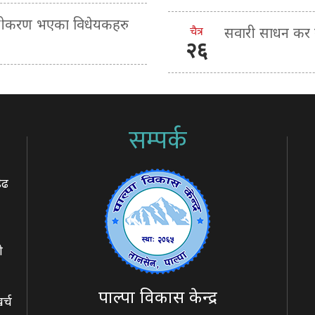
माणीकरण भएका विधेयकहरु
चैत्र
सवारी साधन कर ब
२६
सम्पर्क
ेढ
ो
पाल्पा विकास केन्द्र
र्च