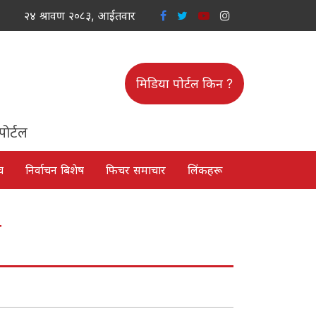
२४ श्रावण २०८३, आईतवार
मिडिया पोर्टल किन ?
पोर्टल
च
निर्वाचन बिशेष
फिचर समाचार
लिंकहरू
ा