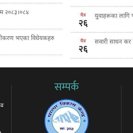
्रम २०८३।०८४
चैत्र
युवाहरूका लागि
२६
माणीकरण भएका विधेयकहरु
चैत्र
सवारी साधन कर ब
२६
सम्पर्क
ेढ