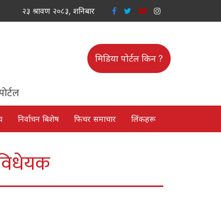
२३ श्रावण २०८३, शनिबार
मिडिया पोर्टल किन ?
पोर्टल
च
निर्वाचन बिशेष
फिचर समाचार
लिंकहरू
 विधेयक