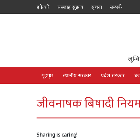
हाम्रो बारे
सल्लाह सुझाव
सूचना
सम्पर्क
लुम्ब
गृहपृष्ठ
स्थानीय सरकार
प्रदेश सरकार
बज
जीवनाषक बिषादी नियमन 
Sharing is caring!