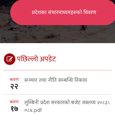
प्रदेशका संचारमाध्यमहरुको विवरण
पछिल्लो अपडेट
श्रावण
सञ्चार तथा नीति सम्बन्धि निकाय
२२
श्रावण
लुम्बिनी प्रदेश सरकारको बजेट वक्तव्य २०८३।
१७
०८४.pdf