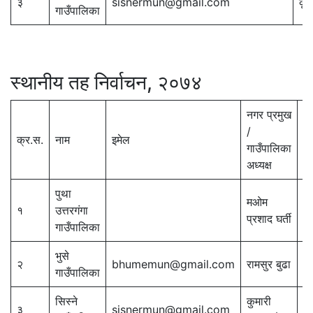
३
sisnermun@gmail.com
कृष्
गाउँपालिका
स्थानीय तह निर्वाचन, २०७४
नगर प्रमुख
/
क्र.स.
नाम
इमेल
सम
गाउँपालिका
अध्यक्ष
पुथा
मओम
१
उत्तरगंगा
9
प्रशाद घर्ती
गाउँपालिका
भुसे
२
bhumemun@gmail.com
रामसुर बुढा
9
गाउँपालिका
सिस्ने
कुमारी
३
sisnermun@gmail.com
9