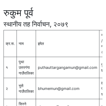
रुकुम पूर्व
स्थानीय तह निर्वाचन, २०७९
नगर
/
क्र.स.
नाम
इमेल
गाउ
अध्
पुथा
पुन
१
उत्तरगंगा
puthauttargangamun@gmail.com
घर्र्त
गाउँपालिका
होम
भुसे
२
bhumemun@gmail.com
प्
गाउँपालिका
श्रे
सिस्ने