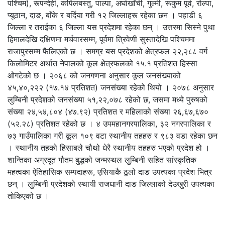
पश्चिम), रूपन्देही, कपिलबस्तु, पाल्पा, अर्घाखाँची, गुल्मी, रूकुम पूर्व, रोल्पा,
प्यूठान, दाङ, बाँके र बर्दिया गरी १२ जिल्लाहरू रहेका छन । पहाडी ६
जिल्ला र तराईका ६ जिल्ला यस प्रदेशमा रहेका छन् । उत्तरमा सिस्ने पुथा
हिमालदेखि दक्षिणमा मर्चवारसम्म, पूर्वमा त्रिवेणी सुस्तादेखि पश्चिममा
राजापुरसम्म फैलिएको छ । समग्र यस प्रदेशको क्षेत्रफल २२,२८८ वर्ग
किलोमिटर अर्थात नेपालको कूल क्षेत्रफलको १५.१ प्रतिशत हिस्सा
ओगटेको छ । २०६८ को जनगणना अनुसार कूल जनसंख्याको
४५,४०,२२२ (१७.१४ प्रतिशत) जनसंख्या रहेको थियो । २०७८ अनुसार
लुम्बिनी प्रदेशको जनसंख्या ५१,२२,०७८ रहेको छ, जसमा मध्ये पुरुषको
संख्या २४,५४,८०४ (४७.९२) प्रतिशत र महिलाको संख्या २६,६७,६७०
(५२.२८) प्रतिशत रहेको छ । ४ उपमहानगरपालिका, ३२ नगरपालिका र
७३ गाउँपालिका गरी कूल १०९ वटा स्थानीय तहहरु र ९८३ वडा रहेका छन
। स्थानीय तहको हिसाबले चौथो धेरै स्थानीय तहहरु भएको प्रदेश हो ।
शान्तिका अग्रदूत गौतम बुद्धको जन्मस्थल लुम्बिनी सहित सांस्कृतिक
महत्वका ऐतिहासिक सम्पदाहरू, एसियाकै ठूलो दाङ उपत्यका प्रदेश भित्र
छन् । लुम्बिनी प्रदेशको स्थायी राजधानी दाङ जिल्लाको देउखुरी उपत्यका
तोकिएको छ ।
अध्ययन प्रतिवेदनहरू