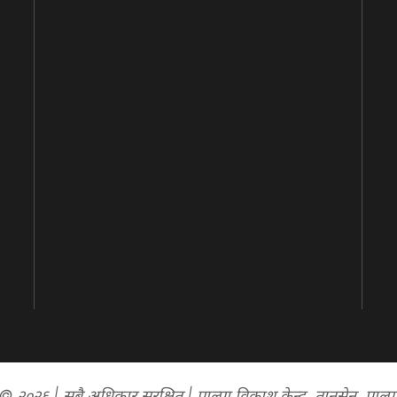
© २०२६ | सबै अधिकार सुरक्षित | पाल्पा विकाश केन्द्र, तानसेन, पाल्प