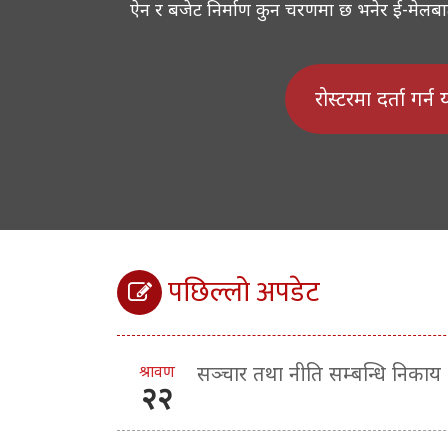
ऐन र बजेट निर्माण कुन चरणमा छ भनेर ई-मेलबाट ज
रोस्टरमा दर्ता गर्न
पछिल्लो अपडेट
श्रावण
सञ्चार तथा नीति सम्बन्धि निकाय
२२