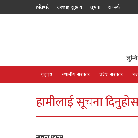
हाम्रो बारे
सल्लाह सुझाव
सूचना
सम्पर्क
लुम्ब
गृहपृष्ठ
स्थानीय सरकार
प्रदेश सरकार
बज
हामीलाई सूचना दिनुहो
सूचना फारम