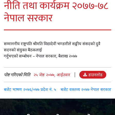
नीति तथा कार्यक्रम २०७७-७८
नेपाल सरकार
सम्माननीय राष्ट्रपति श्रीमति विद्यादेवी भण्डारीले सङ्घीय संसदको दुवै
सदनको संयुक्त बैठकलाई
गर्नुभएको सम्बोधन – नेपाल सरकार, बैशाख २०७७
पोष्ट गरिएको मिति
२५ जेष्ठ २०७७, आईतवार
|
डाउनलोड
Post
बजेट भाषण २०७६/०७७ प्रदेश नंं. ५
बजेट वक्तव्य २०७७ नेपाल सरकार
navigation