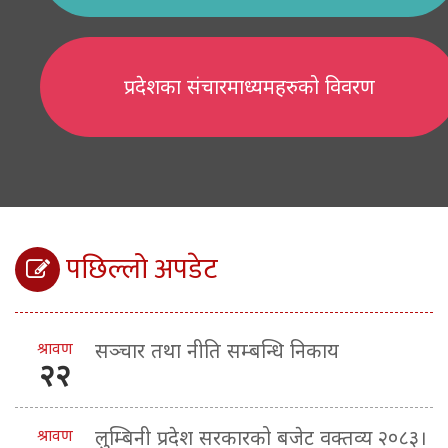
प्रदेशका संचारमाध्यमहरुको विवरण
पछिल्लो अपडेट
श्रावण
सञ्चार तथा नीति सम्बन्धि निकाय
२२
श्रावण
लुम्बिनी प्रदेश सरकारको बजेट वक्तव्य २०८३।