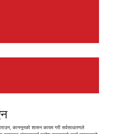
ऐन
ध गराउन, काननूनको शासन कायम गरी सर्वसाधारणले