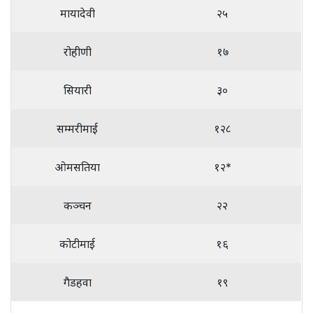
मायादेवी
२५
रोहीणी
१७
सियारी
३०
सम्मरीमाई
१२८
ओमसतिया
१२*
कञ्चन
२२
कोटीमाई
१६
गैडहवा
१९