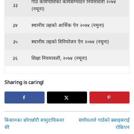
गाउँ कार्यपालिका कार्यसम्पादन नियमावली २०७४
३३
(नमूना)
३४
स्थानीय तहको आर्थिक ऐन २०७४ (नमुना)
३५
स्थानीय तहको विनियोजन ऐन २०७४ (नमुना)
३६
शिक्षा नियमावली, २०७४ (नमूना)
Sharing is caring!
Post
किसानका छोराछोरी सामुदायिकमा
संघीयताले गाउँको बसाइसराई
धेरै
रोकिएन
navigation