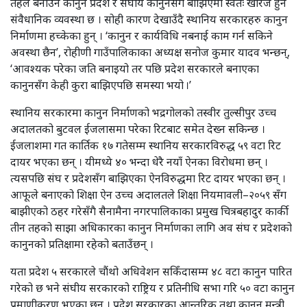
तहले बनाउने कानुन प्रदेश र संघीय कानुनसँग बाझिएमा स्वतः खारेज हुने
संवैधानिक व्यवस्था छ । सोही कारण देखाउँदै स्थानिय सरकारहरु कानुन
निर्माणमा हच्केका हुन् । ‘कानुन र कार्यविधि नबनाई काम गर्न सकिने
अवस्था छैन’, रोहीणी गाउँपालिकाका अध्यक्ष सनोज कुमार यादव भन्छन्,
‘आवश्यक परेका जति बनाइयो तर पछि प्रदेश सरकारले बनाएका
कानुनसँग केही कुरा बाझिएपछि समस्या भयो ।’
स्थानिय सरकारमा कानुन निर्माणको भद्रगोलको तस्वीर तुल्सीपुर उच्च
अदालतको बुटवल ईजलासमा परेका रिटबाट समेत देख्न सकिन्छ ।
ईजलाशमा गत कार्तिक १७ गतेसम्म स्थानिय सरकारविरुद्ध ५९ वटा रिट
दायर भएका छन् । यीमध्ये ४० भन्दा धेरै नयाँ ऐनका विरोधमा छन् ।
त्यसपछि संघ र प्रदेशसँग बाझिएका ऐनविरुद्धमा रिट दायर भएका छन् ।
आफूले बनाएको शिक्षा ऐन उच्च अदालतले शिक्षा नियमावली–२०५९ सँग
बाझीएको ठहर गरेसँगै सैनामैना नगरपालिकाका प्रमुख चित्रबहादुर कार्की
तीन तहको साझा अधिकारका कानुन निर्माणका लागि अव संघ र प्रदेशको
कानुनको प्रतिक्षामा रहेको बताउँछन् ।
यता प्रदेश ५ सरकारले चौंथो अधिवेशन सकिँदासम्म ४८ वटा कानुन पारित
गरेको छ भने संघीय सरकारको राष्ट्रिय र प्रतिनीधि सभा गरि ५० वटा कानुन
प्रमाणीकरण भएका छन् । प्रदेश सरकारका आन्तरिक तथा कानुन मन्त्री