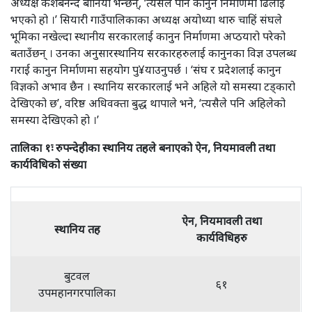
अध्यक्ष केशबनन्द बानियाँ भन्छन्, ‘त्यसैले पनि कानुन निर्माणमा ढिलाई
भएको हो ।’ सियारी गाउँपालिकाका अध्यक्ष अयोध्या थारु चाहिं संघले
भूमिका नखेल्दा स्थानीय सरकारलाई कानुन निर्माणमा अप्ठयारो परेको
बताउँछन् । उनका अनुसारस्थानिय सरकारहरुलाई कानुनका विज्ञ उपलब्ध
गराई कानुन निर्माणमा सहयोग पु¥याउनुपर्छ । ‘संघ र प्रदेशलाई कानुन
विज्ञको अभाव छैन । स्थानिय सरकारलाई भने अहिले यो समस्या टड्कारो
देखिएको छ’, वरिष्ठ अधिवक्ता बुद्ध थापाले भने, ‘त्यसैले पनि अहिलेको
समस्या देखिएको हो ।’
तालिका १ः रुपन्देहीका स्थानिय तहले बनाएको ऐन, नियमावली तथा
कार्यविधिको संख्या
ऐन, नियमावली तथा
स्थानिय तह
कार्यविधिहरु
बुटवल
६१
उपमहानगरपालिका