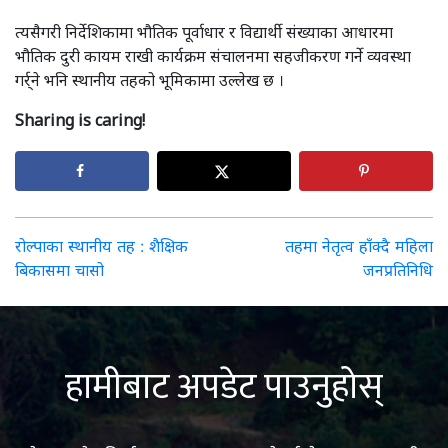
त्यसैगरी निर्देशिकामा भौतिक पूर्वाधार र विद्यार्थी संख्याका आधारमा
भौतिक दुरी कायम राखी कार्यक्रम संचालनमा सहजीकरण गर्ने व्यवस्था
गर्र्ने भनि स्थानीय तहको भूमिकामा उल्लेख छ ।
Sharing is caring!
Post
रोल्पाका स्थानीय तह : शैक्षिक
तहमा नेतृत्व हाँक्दै महिला
बिकासमा चासो
जनप्रतिनिधि
navigation
हामीबाट अपडेट पाउनुहोस्