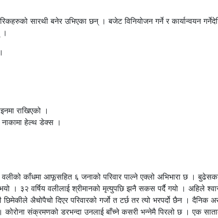
रुको सारथी बनेर उभिएका छन् । बजेट विनियोजन गर्ने र कार्यान्वयन गर्नेदे
् ।
 ।
्टाइनमा राखिएको ।
 नाकामा हेल्थ डेक्स ।
नी वलीको काँधमा आफूसहित ६ जनाको परिवार पाल्ने एक्लो अभिभारा छ । बुढेस
त्यु भयो । ३२ वर्षिय वलीलाई श्रीमानको मृत्युपछि झनै सकस पर्दै गयो । अहिले श
ही छिमेकीले अ‍ैचोपैचो दिएर परिवारको गर्जो त टर्छ तर त्यो भरपर्दो छैन । दैनिक
 । कोरोना संक्रमणको डरभन्दा उनलाई बाँच्ने कसरी भन्नेमै पिरलो छ । एक सात