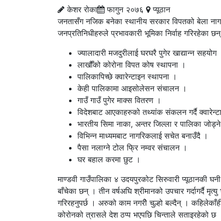
केशर रोका
फागुन २०७६
प्यूठान
जनतासँग नजिक बनेका स्थानीय सरकार विपतको बेला नागरिकह
जनप्रतिनिधीहरुले प्रभावकारी भूमिका निर्वाह गरिरहेका छन
ज्यालादारी मजदुरीलाई घरघरै पुगेर खाद्यान्न सहयोग
लाखौँको कोरोना विपत कोष स्थापना ।
पालिकापिच्छे क्वारेन्टाइन स्थापना ।
केही पालिकामा आइसोलेसन संचालन ।
गाउँ गाउँ पुगेर माक्स वितरण ।
विदेशबाट आएकाहरुको तथ्यांक संकलन गर्दै क्वारेन
भारतीय सिमा नाका, अन्तर जिल्ला र पालिका जोड्ने
विभिन्न माध्यमबाट नागरिकलाई सचेत बनाउँदै ।
पैसा नलाग्ने टोल फ्रि नम्वर संचालन ।
घर बहाल करमा छुट ।
माण्डवी गाउँपालिका ४ उदयपुरकोट सिरुवारी प्यूठानकी घ
बाँचेका छन् । तीन वर्षअघि श्रीमानको उपचार गर्दागर्दै मृ
गरिरहनुपर्छ । अरुको काम नगरीे चुल्हो बल्दैन् । कहिलेकाँ
कोरोनको त्रासले देश ठप्प भएपछि चिन्ताले सताइरहेको छ