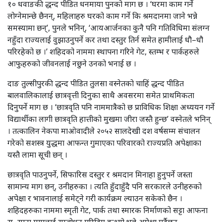
१० धवाङकी द्धन्द पीडित धनमाया पुनको माग छ । ‘घरमा काम गर्ने
लोग्नेमान्छे छैनन्, महिलाहरु घरको काम गर्ने कि श्रमदानमा जाने भन्ने
समस्यामा छन्’, पुनले भनिन्, ‘आयआर्जनका कुनै पनि गतिविधिमा संलग्न
नहुँदा राज्यलाई वुझाउनुपर्ने कर तथा दस्तुर तिर्न समेत हामीलाई धौ–धौ
परिरहेको छ ।’ शहिदको नाममा स्थापना गरिने गेट, स्तम्भ र पार्कहरुले
आफुहरुको जीवनलाई नछुने उनको भनाई छ ।
दाङ तुल्सीपुरकी द्धन्द पीडित तुलसा वस्नेतको चाहिं द्धन्द पीडित
बालवालिकालाई छात्रवृत्ती दिनुका साथै अवसरमा समेत प्राथमिकता
दिनुपर्ने माग छ । ‘छात्रवृति पनि नाममात्रैको छ प्राविधिक शिक्षा अध्ययन गर्ने
विद्यार्थीका लागी छात्रवृति हात्तीको मुखमा जीरा जस्तै हुन्छ’ वस्नेतले भनिन्
। तत्कालिन नेकपा माओवादीले २०५२ सालदेखी दश वर्षसम्म संचालन
गरेको सशस्त्र युद्धमा आफन्त गुमाएका परिवारको राज्यप्रति अपेक्षाका
यस्तै लामा सूची छन् ।
छात्रवृति पाउनुपर्ने, सिफारिस दस्तुर र श्रमदान मिनाहा हुनुपर्ने जस्ता
सामान्य माग छन्, उनीहरुका । त्यति हुँदाहुँदै पनि सरकारले उनीहरुको
अपेक्षा र भावनालाई समेट्ने गरी कार्यक्रम ल्याउन सकेको छैन ।
शहिदहरुका नाममा स्मृती गेट, पार्क तथा स्मारक निर्माणको सट्टा आफना
स–साना मागलाई सम्बोधन गरिदिए हुन्थ्यो भन्ने अपेक्षा गर्दैछन्,