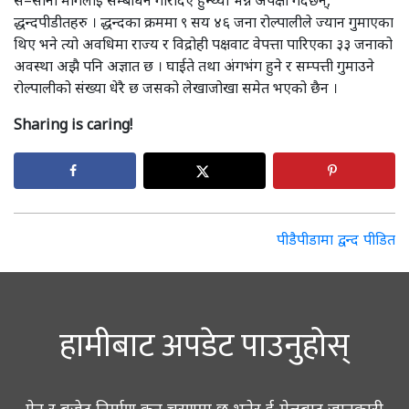
द्धन्दपीडीतहरु । द्धन्दका क्रममा ९ सय ४६ जना रोल्पालीले ज्यान गुमाएका
थिए भने त्यो अवधिमा राज्य र विद्रोही पक्षवाट वेपत्ता पारिएका ३३ जनाको
अवस्था अझै पनि अज्ञात छ । घाईते तथा अंगभंग हुने र सम्पत्ती गुमाउने
रोल्पालीको संख्या धेरै छ जसको लेखाजोखा समेत भएको छैन ।
Sharing is caring!
Post
पीडैपीडामा द्वन्द पीडित
navigation
हामीबाट अपडेट पाउनुहोस्
ऐन र बजेट निर्माण कुन चरणमा छ भनेर ई-मेलबाट जानकारी