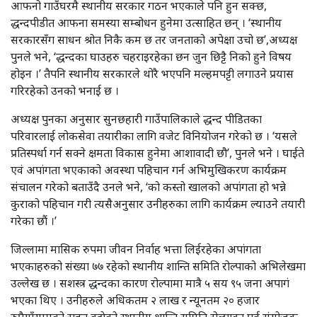
आफनो गाउँघरमै स्थानीय सरकार गठन भएकाले पनि हुन सक्छ,
द्धन्दपीडीत आफना समस्या सम्बोधन हुनेमा उत्साहित छन् । ‘स्थानीय
सरकारसँग साधन श्रोत निकै कम छ तर जनताको अपेक्षा उचो छ’,अध्यक्ष
पुनले भने, ‘द्धन्दका घाउहरु चहराइरहेका छन जुन छिट्टै निको हुने विषय
होइन ।’ तैपनि स्थानीय सरकारले थोरै भएपनि मल्हमपट्टी लगाउने प्रयास
गरिरहेको उनको भनाई छ ।
अध्यक्ष पुनका अनुसार सुनछहारी गाउँपालिकाले द्धन्द पीडितका
परिवारलाई लोकसेवा तयारीका लागि वजेट विनियोजन गरेको छ । ‘यसले
प्रतिस्पर्धा गर्न सक्ने क्षमता विकास हुनेमा आशावादी छौ’, पुनले भने । घाईते
एवं अपांगता भएकाको अवस्था पहिचान गर्न अभिमुखिकरण कार्यक्रम
संचालन गरेको बताउँदै उनले भने, ‘को कस्तो खालको अपांगता हो भन्ने
कुराको पहिचान गरी त्यसैअनुसार उनीहरुका लागि कार्यक्रम ल्याउने तयारी
गरेका छौं ।’
जिल्लामा मासिक रुपमा जीवन निर्वाह भत्ता लिईरहेका अपांगता
भएकाहरुको संख्या ७७ रहेको स्थानीय शान्ति समिति रोल्पाको अभिलेखमा
उल्लेख छ । सशस्त्र द्धन्दका कारण रोल्पामा मात्रै ५ सय ९५ जना अपागं
भएका थिए । उनीहरुले अधिकतम २ लाख र न्यूनतम २० हजार
रुपैयाँसम्मको राहत वुझेको स्थानीय शान्ति समिति रोल्पाका पूर्व संयोजक