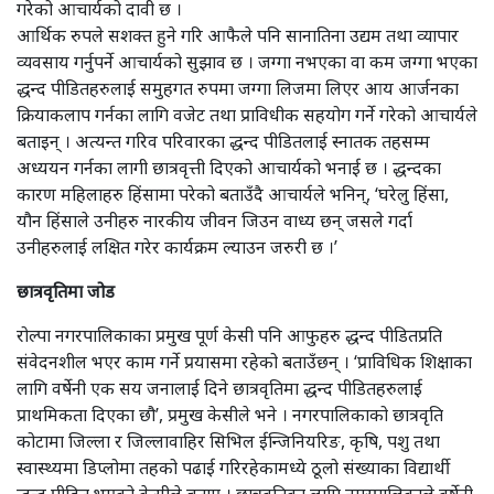
गरेको आचार्यको दावी छ ।
आर्थिक रुपले सशक्त हुने गरि आफैले पनि सानातिना उद्यम तथा व्यापार
व्यवसाय गर्नुपर्ने आचार्यको सुझाव छ । जग्गा नभएका वा कम जग्गा भएका
द्धन्द पीडितहरुलाई समुहगत रुपमा जग्गा लिजमा लिएर आय आर्जनका
क्रियाकलाप गर्नका लागि वजेट तथा प्राविधीक सहयोग गर्ने गरेको आचार्यले
बताइन् । अत्यन्त गरिव परिवारका द्धन्द पीडितलाई स्नातक तहसम्म
अध्ययन गर्नका लागी छात्रवृत्ती दिएको आचार्यको भनाई छ । द्धन्दका
कारण महिलाहरु हिंसामा परेको बताउँदै आचार्यले भनिन्, ‘घरेलु हिंसा,
यौन हिंसाले उनीहरु नारकीय जीवन जिउन वाध्य छन् जसले गर्दा
उनीहरुलाई लक्षित गरेर कार्यक्रम ल्याउन जरुरी छ ।’
छात्रवृतिमा जोड
रोल्पा नगरपालिकाका प्रमुख पूर्ण केसी पनि आफुहरु द्धन्द पीडितप्रति
संवेदनशील भएर काम गर्ने प्रयासमा रहेको बताउँछन् । ‘प्राविधिक शिक्षाका
लागि वर्षेनी एक सय जनालाई दिने छात्रवृतिमा द्धन्द पीडितहरुलाई
प्राथमिकता दिएका छौ’, प्रमुख केसीले भने । नगरपालिकाको छात्रवृति
कोटामा जिल्ला र जिल्लावाहिर सिभिल ईन्जिनियरिङ, कृषि, पशु तथा
स्वास्थ्यमा डिप्लोमा तहको पढाई गरिरहेकामध्ये ठूलो संख्याका विद्यार्थी
द्धन्द पीडित भएको केसीले बताए । छात्रवृतिका लागि नगरपालिकाले वर्षेनी