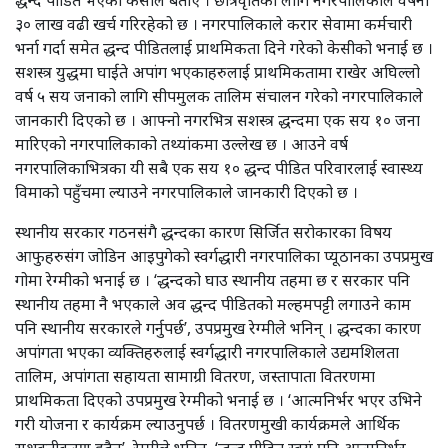
३० लाख वढी खर्च गरिरहेको छ । नगरपालिकाले करार सेवामा कर्मचारी
भर्ना गर्दा समेत द्धन्द पीडितलाई प्राथमिकता दिने गरेको केसीको भनाई छ ।
सशस्त्र युद्धमा घाईते अपांग भएकाहरुलाई प्राथमिकतामा राखेर अघिल्लो
वर्ष ५ सय जनाको लागि सीपमुलक तालिम संचालन गरेको नगरपालिकाले
जानकारी दिएको छ । आफ्नो नगरभित्र सशस्त्र द्धन्दमा एक सय १० जना
मारिएको नगरपालिकाको तथ्यांकमा उल्लेख छ । आउने वर्ष
नगरपालिकाभित्रका यी सबै एक सय १० द्धन्द पीडित परिवारलाई स्वास्थ्य
विमाको पहुँचमा ल्याउने नगरपालिकाले जानकारी दिएको छ ।
स्थानीय सरकार गठनसंगै द्धन्दका कारण सिर्जित सरोकारका विषय
आफुहरुसंग जोडिन आइपुगेको स्वर्गद्धारी नगरपालिका प्यूठानका उपप्रमुख
गोमा रेग्मीको भनाई छ । ‘द्धन्दको घाउ स्थानीय तहमा छ र सरकार पनि
स्थानीय तहमा नै भएकाले अव द्धन्द पीडितको मल्हमपट्टी लगाउने काम
पनि स्थानीय सरकारले गर्नुपर्छ’, उपप्रमुख रेग्मीले भनिन् । द्धन्दका कारण
अपांगता भएका व्यक्तिहरुलाई स्वर्गद्धारी नगरपालिकाले उद्यमशिलता
तालिम, अपांगता सहायता सामाग्री वितरण, जस्तापाता वितरणमा
प्राथमिकता दिएको उपप्रमुख रेग्मीको भनाई छ । ‘आत्मनिर्भर भएर उभिने
गरी योजना र कार्यक्रम ल्याउनुपर्छ । वितरणमुखी कार्यक्रमले आर्थिक
सशक्तीकरण हुदैन’, रेग्मीले भनिन्, ‘द्धन्द पीडित स्वयं पनि आत्मनिर्भर