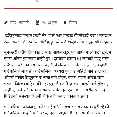
महेश न्यौपाने
२०७६ पुस
रोल्पा
शहिदहरुका नाममा स्मृती गेट, पार्क तथा स्मारक निर्माणको सट्टा आफना स–
साना मागलाई सम्बोधन गरिदिए हुन्थ्यो भन्ने अपेक्षा गर्दैछन्, द्धन्दपीडीतहरु ।
सुनछहरी गाउँपालिकाका अध्यक्ष आशवहादुर पुन आफै माओवादी द्धन्दमा
एउटा आँखा गुमाएका घाईते हुन् । द्धन्दका क्रममा ७३ जनाको मृत्यु भएर
सबैभन्दा धेरै मानविय क्षती व्यहोरेको जेलवाङ गाविस अहिले सुनछहारी
गाउँपालिकामा पर्छ । गाउँपालिका अध्यक्ष पुनलाई अहिले पनि झोलामा
औषधी वोकेर हिड्नुपर्ने वाध्यता मात्रै होइन, पटक–पटक आँखा जाँच
गराउन जिल्ला वाहिर पनि गइरहनुपर्छ । उनी द्धन्दका घाइते मात्रै होइनन्,
त्यही द्धन्दले परिवारका २ सदस्य समेत गुमाएका छन् । त्यसैले पनि द्धन्द
पिडितको समस्यावारे उनी निकै नजिकवाट जानकार छन् ।
गाउँपालिका अध्यक्ष पुनको भनाईमा ‘तीन हजार २ सय ८६ घरधुरी रहेको
गाउँपालिकामा कुनै पनि घर द्धन्दवाट अछुतो छैनन् ।’ यस्तो अवस्थामा