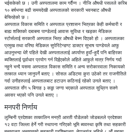
भईसकेको छ । उनी अस्पतालमा काम गर्दैन्न । नीजि औषधी पसलले करिब
१० बर्षभन्दा बढी समयदेखी अस्पतालको सरकारी भवनबाट औषधी
बेचिरहेको छ ।
अस्पताल विकास समिति र अस्पताल प्रशासन भित्रका केही कर्मचारी र
बाह्य शक्तिको दबाबमा पाण्डेलाई आवास सुविधा र खड्का मेडिकल
स्टोर्सलाई सरकारी अस्पताल भित्र औषधी बेच्न दिएको हो । अस्पतालका
प्रमुख तथा वरिष्ठ मेडिकल सुपेरिटेन्डण्ट डाक्टर सुभाष पाण्डेयले आफु
आउनुभन्दा धेरै पहिले देखी अस्पताललाई अपर्याप्त हुदाँ–हुदैं पनि बाहिरका
ब्यक्तिलाई पूर्वाधार प्रयोग गर्न दिईएकोले अहिले आफुले मात्र निर्णय गर्दा
नहुने भन्दै यसमा अस्पताल विकास समिति र अन्य सरोकारवाला निकायको
तत्काल ध्यान जानुपर्ने बताए । सोसल अडिटमा कुरा उठेको तर राजनीतिले
गर्दा उनीहरुलाई अस्पतालबाट हटाउन कठिनाई रहेको उनले बताए ।
अस्पताल सँग ५ बिगाह ३ कठ्ठा जग्गा भएकाले अस्पताल सुध्रिन सक्ने
अवसर भएको पनि उनले बताए ।
मनपरी निर्णाय
लुम्बिनी प्रदेशका तत्कालिन मन्त्री आरती पौडेलको जोडबलले प्रदेशका
१२ वटा जिल्ला हेर्ने गरी स्थापना गरिएको भूमि ब्यवस्था कृषि तथा सहकारी
मन्त्रालय अन्र्तगतको सहकारी प्रशिक्षालय, नेपालगंज अहिले ८ औं तहका