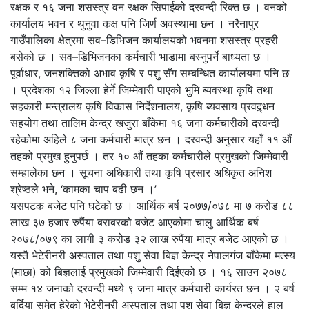
रक्षक र १६ जना शसस्त्र वन रक्षक सिपाईको दरवन्दी रिक्त छ । वनको
कार्यालय भवन र थुनुवा कक्ष पनि जिर्ण अवस्थामा छन । नरैनापुर
गाउँपालिका क्षेत्रमा सव–डिभिजन कार्यालयको भवनमा शसस्त्र प्रहरी
बसेको छ । सव–डिभिजनका कर्मचारी भाडामा बस्नुपर्ने बाध्यता छ ।
पूर्वाधार, जनशक्तिको अभाव कृषि र पशु सँग सम्बन्धित कार्यालयमा पनि छ
। प्रदेशका १२ जिल्ला हेर्ने जिम्मेवारी पाएको भुमि ब्यवस्था कृषि तथा
सहकारी मन्त्रालय कृषि विकास निर्देशनालय, कृषि ब्यवसाय प्रवद्र्धन
सहयोग तथा तालिम केन्द्र खजुरा बाँकेमा १६ जना कर्मचारीको दरवन्दी
रहेकोमा अहिले ८ जना कर्मचारी मात्र छन । दरवन्दी अनुसार यहाँ ११ औं
तहको प्रमुख हुनुपर्छ । तर १० औं तहका कर्मचारीले प्रमुखको जिम्मेवारी
सम्हालेका छन । सूचना अधिकारी तथा कृषि प्रसार अधिकृत अनिश
श्रेष्ठले भने, ‘कामका चाप बढी छन ।’
यसपटक बजेट पनि घटेको छ । आर्थिक बर्ष २०७७/०७८ मा ७ करोड ८८
लाख ३७ हजार रुपैंया बराबरको बजेट आएकोमा चालु आर्थिक बर्ष
२०७८/०७९ का लागी ३ करोड ३२ लाख रुपैंया मात्र बजेट आएको छ ।
यस्तै भेटेरीनरी अस्पताल तथा पशु सेवा बिज्ञ केन्द्र नेपालगंज बाँकेमा मत्स्य
(माछा) को बिज्ञलाई प्रमुखको जिम्मेवारी दिईएको छ । १६ साउन २०७८
सम्म १४ जनाको दरवन्दी मध्ये ९ जना मात्र कर्मचारी कार्यरत छन । २ बर्ष
बर्दिया समेत हेरेको भेटेरीनरी अस्पताल तथा पशु सेवा बिज्ञ केन्द्रले हाल