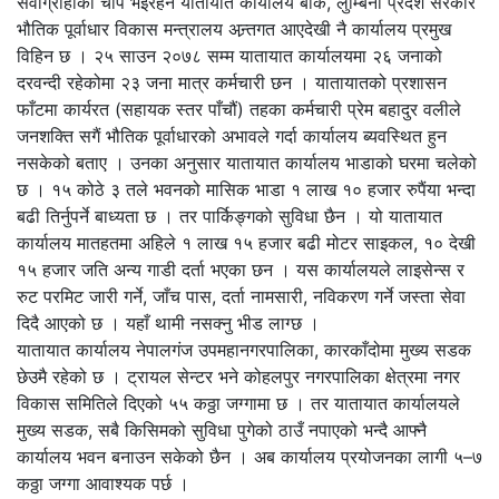
सेवाग्राहीको चाप भइरहने यातायात कार्यालय बाँके, लुम्बिनी प्रदेश सरकार
भौतिक पूर्वाधार विकास मन्त्रालय अन्र्तगत आएदेखी नै कार्यालय प्रमुख
विहिन छ । २५ साउन २०७८ सम्म यातायात कार्यालयमा २६ जनाको
दरवन्दी रहेकोमा २३ जना मात्र कर्मचारी छन । यातायातको प्रशासन
फाँटमा कार्यरत (सहायक स्तर पाँचौं) तहका कर्मचारी प्रेम बहादुर वलीले
जनशक्ति सगैं भौतिक पूर्वाधारको अभावले गर्दा कार्यालय ब्यवस्थित हुन
नसकेको बताए । उनका अनुसार यातायात कार्यालय भाडाको घरमा चलेको
छ । १५ कोठे ३ तले भवनको मासिक भाडा १ लाख १० हजार रुपैंया भन्दा
बढी तिर्नुपर्ने बाध्यता छ । तर पार्किङ्गको सुविधा छैन । यो यातायात
कार्यालय मातहतमा अहिले १ लाख १५ हजार बढी मोटर साइकल, १० देखी
१५ हजार जति अन्य गाडी दर्ता भएका छन । यस कार्यालयले लाइसेन्स र
रुट परमिट जारी गर्ने, जाँच पास, दर्ता नामसारी, नविकरण गर्ने जस्ता सेवा
दिदै आएको छ । यहाँ थामी नसक्नु भीड लाग्छ ।
यातायात कार्यालय नेपालगंज उपमहानगरपालिका, कारकाँदोमा मुख्य सडक
छेउमै रहेको छ । ट्रायल सेन्टर भने कोहलपुर नगरपालिका क्षेत्रमा नगर
विकास समितिले दिएको ५५ कठ्ठा जग्गामा छ । तर यातायात कार्यालयले
मुख्य सडक, सबै किसिमको सुविधा पुगेको ठाउँ नपाएको भन्दै आफ्नै
कार्यालय भवन बनाउन सकेको छैन । अब कार्यालय प्रयोजनका लागी ५–७
कठ्ठा जग्गा आवाश्यक पर्छ ।