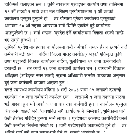
हाकिमले चलाएका छन । कृषि ब्यवसाय प्रवद्र्धन सहयोग तथा तालिममा
११ औं तहको र माटो तथा मल परिक्षण प्रयोगशालामा ९ औं तहको
कार्यालय प्रमुख हुनुपर्ने हो । तर योग्यता पुगेका कार्यालय प्रमुखको
अभावमा १० औं तहका अमरराज शर्मा घिमिरे एक्लैले दुई कार्यालय
धाउनुपरेको छ । शर्मा भन्छन, ‘प्रदेश हेर्ने कार्यालयमा बिज्ञता भएको मान्छे
भए राम्रो हुन्थ्यो ।’
लुम्बिनी प्रदेश मातहतका कार्यालयमा कतै कर्मचारी नभएर हैरान छ भने कतै
कर्मचारी बढी छन । बर्दिया जिल्ला मात्र कार्यक्षेत्र भएको एकिकृत कृषि
तथा पशुपन्छी विकास कार्यालय बर्दिया, गुलरियामा ११ जना कर्मचारीको
दरवन्दी छ । तर त्यहाँ १३ जना कर्मचारी कार्यरत छन । वागवानी विकास
अधिकृत (अधिकृत स्तर सातौं) सूचना अधिकारी सन्तोष पाठकका अनुसार
दुई जना कर्मचारी काजमा आएका हुन ।
यस्तै स्वास्थ्य कार्यालय बाँकेमा ३ भदौं २०७८ सम्म १५ जनाको दरवन्दी
भएकोमा १० जना कर्मचारी कार्यरत छन । जसमध्ये १ जना काजमा सरुवा
भई आएका हुन भने अर्का १ जना करारका कर्मचारी हुन । कार्यालय प्रमुख
धिरजजंग शाहले भने, ‘जनशक्ति सगैं कार्यालयको जिम्मेवारी, भुमिकामा पनि
केही हेरफेर गरिदिए हुन्थ्यो भन्ने लाग्छ । प्रदेशका अस्पष्ट कार्यनिर्देशिकाले
केही अन्यौल सिर्जना गरेको छ । हामी प्रदेशप्रति जवाफदेही हुने हो । तर
अहिले यहाँ सबै काम स्वास्थ्यले हेर्ने हो, जस्तो भईरहेको छ ।’