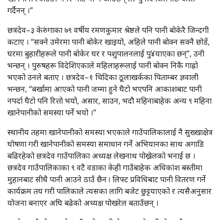
गर्दैनन् ।”
छत्रदेव–३ केरुंगाका ७९ वर्षीय रमणकुमार श्रेष्ठले पनि पानी बोकेरै जिन्दगी
कटाए । “सक्ने उमेरमा पानी बोकेर खाइयो, अहिले पानी बोक्न सक्नै छोडें,
घरमा बुहारीहरूले पानी बोकेर घर र पशुपालनलाई पु¥याएका छन्”, उनी
भन्छन् । पुरुषहरू विदेशिएकाले महिलाहरूलाई पानी बोक्न निकै गाह्रो
भएको उनले बताए । छत्रदेव–१ चिदिका ठूलाखर्कका पिताम्बर ज्ञवाली
भन्छन, “बर्खामा आएको पानी जम्मा हुने घैटो भएपनि आकाशबाट पानी
नपर्दा घैटो पनि रित्तो भयो, असार, साउन, भदौ महिनाबाहेक अन्य ९ महिना
खानेपानीको समस्या पर्ने भयो ।”
स्थानीय तहमा खानेपानीको समस्या भएकाले गाउँपालिकालाई नै सुख्खाक्षेत्र
घोषणा गरी खानेपानीको समस्या समाधान गर्ने अभियानका साथ अगाडि
बढिरहेको छत्रदेव गाउँपालिका अध्यक्ष लेखनाथ पोख्रेलको भनाई छ ।
छत्रदेव गाउँपालिकाका ९ वटै वडाका केही गाउँबाहेक अधिकांश बस्तीमा
मुहानबाट सीधै पानी आउने ठाउँ छैन । लिफ्ट प्रविधिबाट पानी वितरण गर्ने
कार्यक्रम तय गरी पालिकाले त्यसका लागि बजेट छुट्टयाएको र त्यसैअनुसार
योजना बनाएर अघि बढेको अध्यक्ष पोखरेल बताउँछन् ।