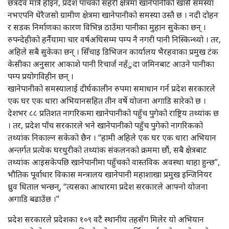
छत्रदेव मात्रै होइन, प्रदेश पाँचको सहरी क्षेत्रमा खानेपानीको खासै समस्या
नभएपनि धेरैजसो ग्रामीण क्षेत्रमा खानेपानीको समस्या उस्तै छ । नदी दोहन
र सडक निर्माणका कारण विभिन्न ठाउँमा पानीका मुहान सुकेका छन् ।
रुपन्देहीको हर्नैयामा चार वर्षअघिसम्म पम्प नै नगरी पानी निस्किन्थ्यो । तर,
अहिले सबै सुकेका छन् । सिँचाइ डिभिजन कार्यालय भैरहवाका प्रमुख टंक
केसीका अनुसार आकाशे पानी रिचार्ज नहँुदा जमिनबाट आउने पानीका
पम्प प्रयोगविहीन छन् ।
खानेपानीको समस्यालाई दीर्घकालीन रुपमा समाधान गर्न प्रदेश सरकारले
एक घर एक धारा अभियानसहित तीन वर्षे योजना अगाडि सारेको छ ।
देशभर ८८ प्रतिशत नागरिकमा खानेपानीको पहुँच पुगेको राष्ट्रिय तथ्यांक छ
। तर, प्रदेश पाँच सरकारले भने खानेपानीको पहुँच पुगेको नागरिकको
तथ्यांक निकाल्न सकेको छैन । “हामी अहिले एक घर एक धारा अभियान
अन्तर्गत प्रत्येक घरधुरीको तथ्यांक संकलनको क्रममा छौं, सबै क्षेत्रबाट
तथ्यांक आइसकेपछि खानेपानीमा पहुँचको वास्तविक अवस्था थाहा हुन्छ”,
भौतिक पूर्वाधार विकास मन्त्रालय खानेपानी महाशाखा प्रमुख इन्जिनियर
ध्रुव धिताल भन्छन्, “त्यसका आधारमा प्रदेश सरकारले आफ्नो योजना
अगाडि बढाउँछ ।”
प्रदेश सरकारले प्रदेशका १०९ वटै स्थानीय तहसँग मिलेर यो अभियान