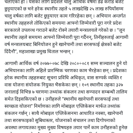
चलाएको हो । यसका लागि प्रदेशले चालु आर्थिक वर्षमा डेढ करोड बजेट
छुट्टयाएको छ भने हरेक स्थानीय तहले ५ लाखदेखि २५ लाख रुपियाँसम्म
चालु वर्षका लागि बजेट छुट्टयाएर काम गरिरहेका छन् । अभियान अन्तर्गत
स्थानीय तहहरुले तोकिएको समयमा आफ्नो जिम्मेवारी पूरा नगरे प्रदेश
सरकारले उपलव्ध गराउने बजेट रोक्ने तयारी मन्त्रालयले गरेको छ । “जुन
स्थानीय तहले समयमा आफ्नो जिम्मेवारी पूरा गर्दैनन्, तिनीहरुलाई आगामी
वर्ष मन्त्रालयबाट बिनियोजन हुने खानेपानी तथा सरसफाई क्षेत्रको बजेट
दिंदैनौ”, महाशाखा प्रमुख धिताल भन्छन् ।
आगामी आर्थिक वर्ष २०७७÷०७८ देखि २०८०÷०८१ सम्म सञ्चालन हुने यो
अभियानका लागि अहिले प्रारम्भिक चरणका काम भैरहेका छन् । प्रदेशका
हरेक स्थानीय तहहरुबाट सूचना प्रविधि अधिकृत, वास सम्पर्क व्यक्ति र
वास योजना संयोजक नियुक्त भैसकेका छन् । १०९ स्थानीय तहका ३२७
जनालाई विभिन्न ७ चरणमा तथ्यांक संकलन तथा सम्पादन सम्बन्धी तालिम
समेत दिइसकिएको छ । उनीहरुले “स्थानीय खानेपानी सरसफाई तथा
स्वच्छ्ता योजना” निर्माणका लागि मोबाइल एप्लिकेसन मार्फत तथ्यांक
संकलन गर्छन् । साथै मोबाइल एप्लिकेसनमा आधारित नक्सा, खानेपानी
तथा सरसफाइको सुबिधास्तर, योजनाको संचालन तथा दिगोपनाको
अवस्था लगायतका मुख्य मुख्य विषयहरु तयार पार्ने काम उनीहरुको हुनेछ