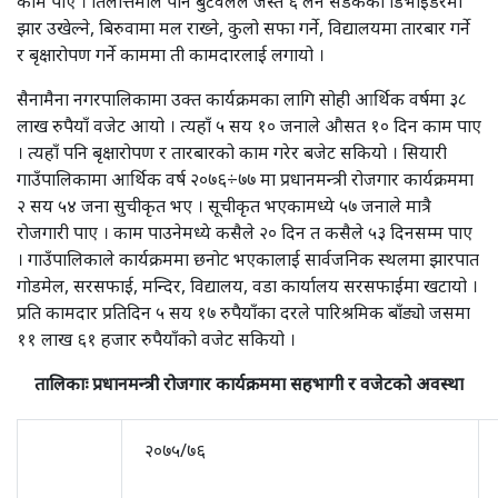
काम पाए । तिलोत्तमाले पनि बुटवलले जस्तै ६ लेन सडकको डिभाइडरमा
झार उखेल्ने, बिरुवामा मल राख्ने, कुलो सफा गर्ने, विद्यालयमा तारबार गर्ने
र बृक्षारोपण गर्ने काममा ती कामदारलाई लगायो ।
सैनामैना नगरपालिकामा उक्त कार्यक्रमका लागि सोही आर्थिक वर्षमा ३८
लाख रुपैयाँ वजेट आयो । त्यहाँ ५ सय १० जनाले औसत १० दिन काम पाए
। त्यहाँ पनि बृक्षारोपण र तारबारको काम गरेर बजेट सकियो । सियारी
गाउँपालिकामा आर्थिक वर्ष २०७६÷७७ मा प्रधानमन्त्री रोजगार कार्यक्रममा
२ सय ५४ जना सुचीकृत भए । सूचीकृत भएकामध्ये ५७ जनाले मात्रै
रोजगारी पाए । काम पाउनेमध्ये कसैले २० दिन त कसैले ५३ दिनसम्म पाए
। गाउँपालिकाले कार्यक्रममा छनोट भएकालाई सार्वजनिक स्थलमा झारपात
गोडमेल, सरसफाई, मन्दिर, विद्यालय, वडा कार्यालय सरसफाईमा खटायो ।
प्रति कामदार प्रतिदिन ५ सय १७ रुपैयाँका दरले पारिश्रमिक बाँड्यो जसमा
११ लाख ६१ हजार रुपैयाँको वजेट सकियो ।
तालिकाः प्रधानमन्त्री रोजगार कार्यक्रममा सहभागी र वजेटको अवस्था
२०७५/७६