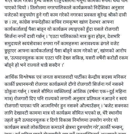
भएर काम गरेका हुन्थे जसले राष्ट्रियस्तरमा नमूना कामको रुपमा चर्चा पनि
पाएको थियो । तिलोत्तमा नगरपालिकाले कार्यक्रमको निर्देशिका अनुसार
वजेटको सदुपयोग हुने गरी काम गरेको नगरका प्रवक्ता सुरेन्द्र श्रीको दावी
छ । तर, कांग्रेस रुपन्देहीका सचिव रामकृष्ण खांण देशभर आफ्ना
कार्यकर्तालाई पैसा बांड्न यो कार्यक्रम ल्याइएको हुँदा यसले रोजगारी
सिर्जना नगर्ने दावी गर्छन् । ‘एउटा पालिकाको मात्र कुरा होइन, देशभरि
समुदायले स्वयंसेवाका रुपमा गर्ने कामहरुमा अनावश्यक ढंगले वजेट
छुट्टाएर आफ्ना कार्यकर्तालाई पैसा बाँड्ने काम गरेको छ’, खांणको आरोप
छ, ‘उत्पादनमूलक काम एउटा पनि देख्न सकिन्न, यसरी वर्षेनी करोडौं रकम
बाँड्ने हो भने राज्यले धान्नै सक्दैन ।’
आर्थिक विश्लेषक एवं जनता समाजवादी पार्टीका केन्द्रीय सदस्य मनिकर
कार्की प्रधानमन्त्री रोजगार कार्यक्रमले दीगो रोजगारी सिर्जना गर्न नसक्ने
ठोकुवा गर्छन् । यसले सीमित व्यक्तिलाई आंशिक (वर्षमा एक÷दुई महिना
मात्र) रोजगारी दिए पनि राज्यको लगानी अनुसार प्रतिफल नआउने र स्वयं
रोजगारी पाएका पनि आत्मनिर्भर हुन नसक्ने औल्याउँछन् । ‘बजेट सक्नका
लागि देखावटी काममा मात्र यो कार्यक्रम सीमित भएको छ, धेरै स्थानीय
तहले कुनै उत्पादनमूलक र दिगो विकास निर्माणमा उपयोग नगरेर यो
कार्यक्रम सस्तो लोकप्रियता कमाउने क्षेत्रमा दुरुपयोग गरे’,कार्की भन्छन्,