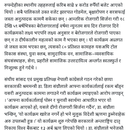
रुपन्देहीका स्थानीय तहहरुलाई करिब साढे ४ करोड रुपैँयाँ बजेट आएको
थियो । सबै पालिकाले उक्त वजेट झारपात गोडमेल, बृक्षारोपण र सरसफाई
जस्ता अनुत्पादक काममै सकेका छन् । आन्तरिक रोजगारी सिर्जना गरी १८
देखि ५९ बर्षभित्रका बेरोजगारलाई वर्षमा न्युनतम सय दिन रोजगार दिने
कार्यक्रमको लक्ष्य भएपनि लक्ष्य अनुसार न बेरोजगारले रोजगारी पाएका
छन् न त दीर्घकालीन महत्वको काम नै भएका छन् । यो कार्यक्रम अन्र्तगत
जे जस्ता काम भएका छन्, त्यसको ८० प्रतिशत कामहरु यसअघि टोल
विकास संस्था, युवा क्लब, सामुदायिक वन, सामाजिक–व्यवसायिक
संघसंस्थाहरु, सेना, प्रहरीले सामाजिक उत्तरदायित्व अन्तर्गत स्वतस्फुर्त र
निःशुल्क हुने गर्दथे ।
संघीय सांसद एवं प्रमुख प्रतिपक्ष नेपाली कांग्रेसले गठन गरेको छाया
सरकारकी श्रममन्त्री डा. डिला संग्रौलाले आफ्ना कार्यकर्तालाई रकम बाँड्न
यसरी अनुत्पादक काममा लगाउने गरी कार्यक्रम ल्याइएको आरोप लगाइन्
। ‘आफ्ना कार्यकर्तालाई पोस्न र चुनावी स्वार्थमा आधारित भएर यो
कार्यक्रम आएको हो, यसले दीगो रोजगारी सिर्जना गर्दैन’, डा. संग्रौला
भन्छिन्, ‘यो कार्यक्रम खारेज नगर्ने हो भने मुलुक विदेशी ऋणमा डुब्नेवाहेक
अरु उपलब्धी हुन्न ।’ यो कार्यक्रम शुरु गरेपछि सरकारले अन्तराष्ट्रिय दातृ
निकाय विश्व बैंकबाट १३ अर्ब ऋण लिएको थियो । डा. संग्रौलाले भनेजस्तै