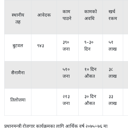
काम
कामको
खर्च
स्थानीय
आवेदक
पाउने
अवधि
रकम
तह
३९०
९–३०
५१
बुटवल
९४३
जना
दिन
लाख
५१०
१० दिन
३८
सैनामैना
जना
औसत
लाख
२१३
३० दिन
३३
तिलोत्तमा
जना
औसत
लाख
प्रधानमन्त्री रोजगार कार्यक्रमका लागि आर्थिक वर्ष २०७५÷७६ मा