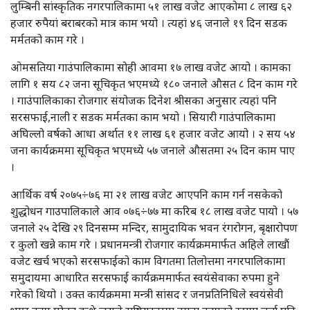
लुम्बिनी सांस्कृतिक नगरपालिकामा ५१ लाख वजेट आएकोमा ८ लाख ६२
हजार रुपैयां बराबरको मात्र काम भयो । त्यहां ४६ जनाले १९ दिन सडक
मर्मतको काम गरे ।
ओमसतिया गाउंपालिकामा सोही आवमा १७ लाख वजेट आयो । कामका
लागि १ सय ८२ जना सूचिकृत भएमध्ये १८० जनाले औसत ८ दिन काम गरे
। गाउंपालिकाका रोजगार संयोजक दिनेश श्रीसका अनुसार त्यहां पनि
सरसफाई,नाली र सडक मर्मतका काम भयो । सियारी गाउंपालिकामा
अघिल्लो वर्षको आधा अर्थात ११ लाख ६१ हजार वजेट आयो । २ सय ५४
जना कार्यक्रममा सूचिकृत भएमध्ये ५७ जनाले औसतमा २५ दिन काम पाए
।
आर्थिक वर्ष २०७५÷७६ मा २१ लाख वजेट आएपनि काम गर्न नसकेको
शुद्धोधन गाउपालिकाले आव ०७६÷७७ मा करिब १८ लाख वजेट पायो । ५७
जनाले २५ देखि २९ दिनसम्म मन्दिर, सामुदायिक भवन रंगरोगन, बृक्षारोपण
र कुलो खन्ने काम गरे । प्रधानमन्त्री रोजगार कार्यक्रममार्फत अहिले लाखौं
वजेट खर्च भएको सरसफाईको काम विगतमा तिलोत्तमा नगरपालिकामा
समुदायमा आधारित सरसफाई कार्यक्रममार्फत स्वयंसेवाका रुपमा हुने
गरेको थियो । उक्त कार्यक्रममा मन्त्री सांसद र जनप्रतिनिधिले स्वयंसेवी