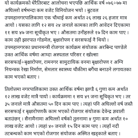
यो कार्यक्रमको धेरैतिरबाट आलोचना भएपछि आर्थिक वर्ष ०७६÷७७ मा
अघिल्लो वर्षभन्दा कम वजेट विनियोजन भयो । बुटवल
उपमहानगरपालिकामा एक चौथाई कम अर्थात २६ लाख २६ हजार मात्र
आयो । यसका लागि १२ सय २४ जनाले कामका लागि आवेदन दिएकामा
११ सय ४७ जना सूचीकृत भए । औसतमा उनीहरुले १७ दिन काम पाए ।
काम उही झारपात गोडमेल, बृक्षारोपण र सरसफाई नै थियो ।
उपमहानगरका प्रधानमन्त्री रोजगार कार्यक्रम संयोजक अरबिन्द पाण्डेले
उक्त आर्थिक वर्षमा आम्दा अस्पताल परिसर र खोल्सा
सरसफाई÷बृक्षारोपण, रामनगर सामुदायिक वनमा बृक्षारोपण र अग्नि
नियन्त्रक रेखा निर्माण, सेमलार स्वास्थ्य चौकीमा बगैंचा बनाउने लगायतका
काम भएको बताए ।
तिलोत्तमा नगरपालिकामा उक्त आर्थिक वर्षमा झण्डै ६ गुणा कम अर्थात
१२ लाख वजेट मात्रै पायो । कार्यक्रममा १ सय ४९ जना सूचिकृत भए । तर
३५ जनाले मात्रै औसतमा ५० दिन काम पाए । त्यहां पनि अघिल्लो वर्ष जस्तै
सरसफाई र बृक्षारोपणकै काम भएको रोजगार संयोजक देवेन्द्र ज्ञवाली
बताउंछन् । सैनामैनामा अघिल्लो वर्षको तुलनामा ४ गुणा कम अर्थात १०
लाख वजेट आयो । त्यहां ४० जनाले १५ दिन काम पाए । त्यहाँ नदी
तटबन्धको काम भएको रोजगार संयोजक अस्मित खड्काले बताए ।