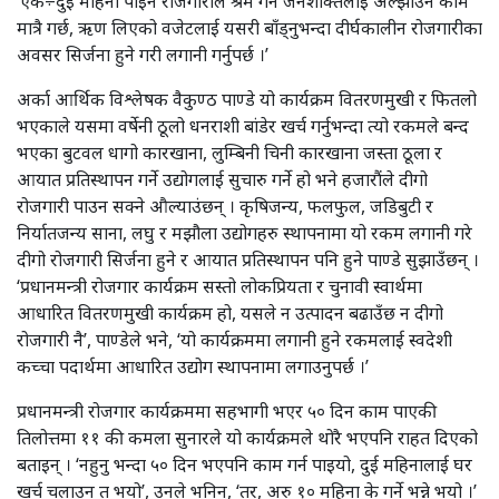
‘एक÷दुई महिना पाइने रोजगारीले श्रम गर्ने जनशक्तिलाई अल्झाउने काम
मात्रै गर्छ, ऋण लिएको वजेटलाई यसरी बाँड्नुभन्दा दीर्घकालीन रोजगारीका
अवसर सिर्जना हुने गरी लगानी गर्नुपर्छ ।’
अर्का आर्थिक विश्लेषक वैकुण्ठ पाण्डे यो कार्यक्रम वितरणमुखी र फितलो
भएकाले यसमा वर्षेनी ठूलो धनराशी बांडेर खर्च गर्नुभन्दा त्यो रकमले बन्द
भएका बुटवल धागो कारखाना, लुम्बिनी चिनी कारखाना जस्ता ठूला र
आयात प्रतिस्थापन गर्ने उद्योगलाई सुचारु गर्ने हो भने हजारौंले दीगो
रोजगारी पाउन सक्ने औल्याउंछन् । कृषिजन्य, फलफुल, जडिबुटी र
निर्यातजन्य साना, लघु र मझौला उद्योगहरु स्थापनामा यो रकम लगानी गरे
दीगो रोजगारी सिर्जना हुने र आयात प्रतिस्थापन पनि हुने पाण्डे सुझाउँछन् ।
‘प्रधानमन्त्री रोजगार कार्यक्रम सस्तो लोकप्रियता र चुनावी स्वार्थमा
आधारित वितरणमुखी कार्यक्रम हो, यसले न उत्पादन बढाउँछ न दीगो
रोजगारी नै’, पाण्डेले भने, ‘यो कार्यक्रममा लगानी हुने रकमलाई स्वदेशी
कच्चा पदार्थमा आधारित उद्योग स्थापनामा लगाउनुपर्छ ।’
प्रधानमन्त्री रोजगार कार्यक्रममा सहभागी भएर ५० दिन काम पाएकी
तिलोत्तमा ११ की कमला सुनारले यो कार्यक्रमले थोरै भएपनि राहत दिएको
बताइन् । ‘नहुनु भन्दा ५० दिन भएपनि काम गर्न पाइयो, दुई महिनालाई घर
खर्च चलाउन त भयो’, उनले भनिन्, ‘तर, अरु १० महिना के गर्ने भन्ने भयो ।’