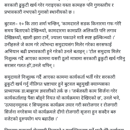
सरकारी ढुकुटी खर्च गरेर गराइएका यस्ता कामहरु पनि गुणस्तरीय र
प्रभावकारी नभएको गुनासो स्थानीयको छ ।
बुटवल– १० कि तारा शर्मा भन्छिन्, ‘कामदारले सडक किनारमा गफ गरेरै
समय बिताएको देखिन्थ्यो, कामदारमा कामप्रति अलिकति पनि लगाव
देखिन्नथ्यो, खाली झारा टार्ने, ज्याला पकाउने मात्रै स्पष्ट झल्किन्थ्यो ।’
उनीहरुले जे काम गरे त्योभन्दा समुदायसंग मिलेर गरेका सरसफाई
अभियान बढी प्रभावकारी हुने गरेको उनले बताइन् । ‘टोल समुदाय मिलेर
निशुल्क गर्दै आएका काममा यसरी ठूलो मात्रामा सरकारी ढुकुटी खर्च गरिनु
सरासर गलत हो’,उनले थपिन् ।
समुदायले निःशुल्क गर्दै आएका काममा कार्यकर्ता भर्ती गरेर सरकारी
ढुकुटी खर्च गर्नु नीतिगत भ्रष्टाचार हुने बुटवल बहुमुखी क्याम्पसका
प्राध्यापक डा.बाबुराम ज्ञवालीको तर्क छ । ‘जर्बजस्ती काम सिर्जना गरेर
कार्यकर्तालाइ पैसा बाँड्ने नियत यो कार्यक्रममा देखिएको छ’, उनले भने,
‘उत्पादनमूलक र सिपमुलक कार्यक्रम तयार गरी स्वरोजगार र रोजगारी
सिर्जना नगरेसम्म यो कार्यक्रमले दीगो रोजगारी सृजना हुन सक्दैन बरु
वजेटको दुरुपयोग थप बढाउँछ ।’