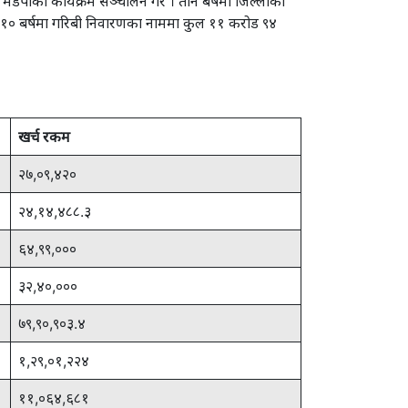
ेडपाका कार्यक्रम सञ्चालन गरे । तीन बर्षमा जिल्लाका
 १० बर्षमा गरिबी निवारणका नाममा कुल ११ करोड ९४
खर्च रकम
२७,०९,४२०
२४,१४,४८८.३
६४,९९,०००
३२,४०,०००
७९,९०,९०३.४
१,२९,०१,२२४
११,०६४,६८१