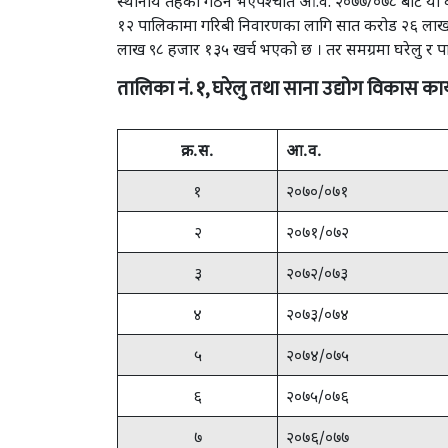
स्थानीय तहको गठन भएपश्चात आ.व. २०७७/०७८ बाट यो कार्
१२ पालिकामा गरिबी निवारणका लागि सात करोड २६ लाख ७
लाख ९८ हजार १३५ खर्च भएको छ । तर समग्रमा घरेलु र पालि
तालिका नं. १, घरेलु तथा साना उद्योग विकास 
क्र.स.
आ.व.
१
२०७०/०७१
२
२०७१/०७२
३
२०७२/०७३
४
२०७३/०७४
५
२०७४/०७५
६
२०७५/०७६
७
२०७६/०७७