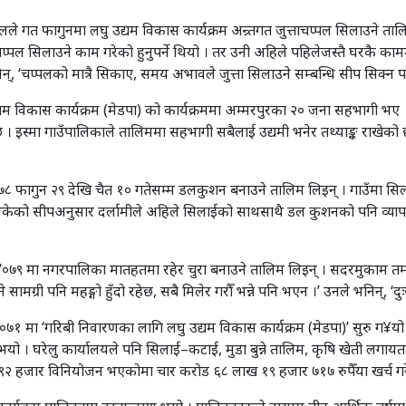
लले गत फागुनमा लघु उद्यम विकास कार्यक्रम अन्र्तगत जुत्ताचप्पल सिलाउने ता
पल सिलाउने काम गरेको हुनुपर्ने थियो । तर उनी अहिले पहिलेजस्तै घरकै कामम
न्, ‘चप्पलको मात्रै सिकाए, समय अभावले जुत्ता सिलाउने सम्बन्धि सीप सिक्न प
यम विकास कार्यक्रम (मेडपा) को कार्यक्रममा अम्मरपुरका २० जना सहभागी भए ।
 । इस्मा गाउँपालिकाले तालिममा सहभागी सबैलाई उद्यमी भनेर तथ्याङ्क राखेको 
०७८ फागुन २९ देखि चैत १० गतेसम्म डलकुशन बनाउने तालिम लिइन् । गाउँमा सि
िकेको सीपअनुसार दर्लामीले अहिले सिलाईको साथसाथै डल कुशनको पनि व्यापार 
०७८/०७९ मा नगरपालिका मातहतमा रहेर चुरा बनाउने तालिम लिइन् । सदरमुकाम 
ने सामग्री पनि महङ्गो हुँदो रहेछ, सबै मिलेर गरौँ भन्ने पनि भएन ।’ उनले भनिन्, 
७१ मा ‘गरिबी निवारणका लागि लघु उद्यम विकास कार्यक्रम (मेडपा)’ सुरु ग¥यो 
भयो । घरेलु कार्यालयले पनि सिलाई–कटाई, मुडा बुन्ने तालिम, कृषि खेती लगाय
९२ हजार विनियोजन भएकोमा चार करोड ६८ लाख १९ हजार ७१७ रुपैँया खर्च गर