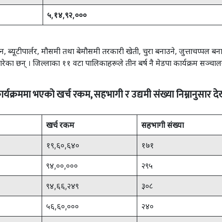
५
,
१४
,
९२
,
०००
्यूटीपार्लर, मौसमी तथा बेमौसमी तरकारी खेती, चुरा बनाउने, जुत्ताचप्पल बनाउ
छन् । जिल्लाका ११ वटा पालिकाहरूले तीन बर्ष नै मेडपा कार्यक्रम सञ्चालन गरे भ
ार्यक्रममा भएको खर्च रकम, सहभागी र उद्यमी संख्या निम्नानुसार 
खर्च रकम
सहभागी संख्या
१९,६०,६४०
१७१
९४,००,०००
२९५
९४,६६,२४९
३०८
५६,६०,०००
२४०