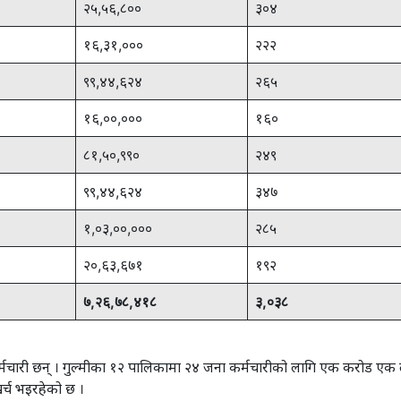
२५,५६,८००
३०४
१६,३१,०००
२२२
९९,४४,६२४
२६५
१६,००,०००
१६०
८१,५०,९९०
२४९
९९,४४,६२४
३४७
१,०३,००,०००
२८५
२०,६३,६७१
१९२
७
,
२६
,
७८
,
४१८
३
,
०३८
ा कर्मचारी छन् । गुल्मीका १२ पालिकामा २४ जना कर्मचारीको लागि एक करोड 
्च भइरहेको छ ।