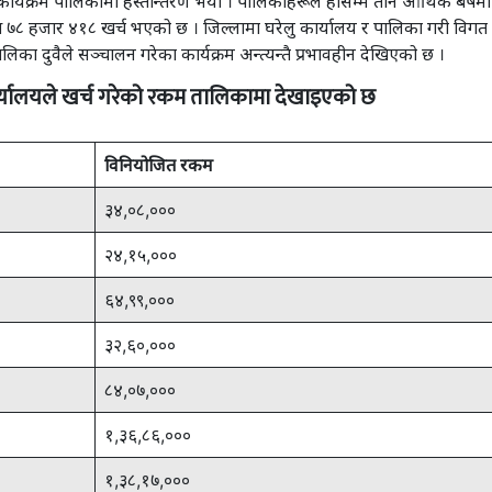
यक्रम पालिकामा हस्तान्तरण भयो । पालिकाहरूले हासम्म तीन आर्थिक बर्षमा म
८ हजार ४१८ खर्च भएको छ । जिल्लामा घरेलु कार्यालय र पालिका गरी विगत
का दुवैले सञ्चालन गरेका कार्यक्रम अन्त्यन्तै प्रभावहीन देखिएको छ ।
कार्यालयले खर्च गरेको रकम तालिकामा देखाइएको छ
विनियोजित रकम
३४,०८,०००
२४,१५,०००
६४,९९,०००
३२,६०,०००
८४,०७,०००
१,३६,८६,०००
१,३८,१७,०००