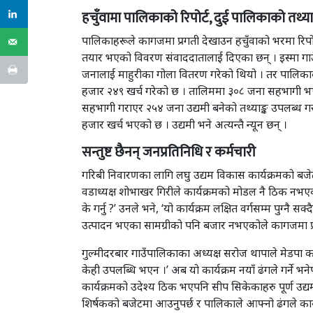
हचुँवामा पालिकाको रिपोर्ट, दुई पालिकाको तथ्य
पालिकाहरूले कागजमा प्रगती देखाउन हचुँवाको भरमा रिपोर्ट 
तयार भएको विवरण संवाददातालाई दिएका छन् । इस्मा गाउँपा
जनालाई माहुरीका गोला वितरण गरेको थियो । तर पालिकाक
हजार २४९ खर्च गरेको छ । तालिममा ३०८ जना सहभागी भ
सहभागी गराएर २५४ जना उद्यमी बनेको तथ्याङ्क उपलब्ध 
हजार खर्च भएको छ । उद्यमी भने अत्यन्तै न्यून छन् ।
सन्तुष्ट छैनन् जनप्रतिनिधि र कर्मचारी
गरिबी निवारणका लागि लघु उद्यम विकास कार्यक्रमको बजेट के
वडाध्यक्ष शोभाखर गिरीले कार्यक्रमको मोडल नै ठिक नभएक
के गर्नु ?’ उनले भने, ‘यो कार्यक्रम लक्षित वर्गसम्म पुग
उत्पादन भएका सामग्रीको पनि बजार नभएकोले कागजमा प्र
गुल्मीदरबार गाउँपालिकाका अध्यक्ष सरोज थापाले मेडपा कार
केही उपलब्धि भएन ।’ अब यो कार्यक्रम नयाँ ढंगले गर्ने भन
कार्यक्रमको उदेश्य ठिक भएपनि सीप सिकेकाहरु पूर्ण उद्
शिर्षकको बजेटमा आउनुपर्छ र पालिकाले आफ्नो ढंगले कार्य