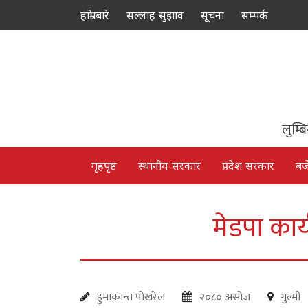
हाम्रो बारे
सल्लाह सुझाव
सूचना
सम्पर्क
लुम्ब
गृहपृष्ठ
स्थानीय सरकार
प्रदेश सरकार
बज
मेडपा कार
हुमाकान्त पोखरेल
२०८० असोज
गुल्मी