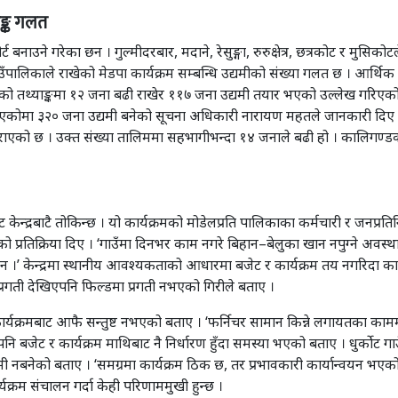
ाङ्क गलत
बनाउने गरेका छन । गुल्मीदरबार, मदाने, रेसुङ्गा, रुरुक्षेत्र, छत्रकोट र मुसिक
लिकाले राखेको मेडपा कार्यक्रम सम्बन्धि उद्यमीको संख्या गलत छ । आर्थिक ब
ो तथ्याङ्कमा १२ जना बढी राखेर ११७ जना उद्यमी तयार भएको उल्लेख गरिएको 
एकोमा ३२० जना उद्यमी बनेको सूचना अधिकारी नारायण महतले जानकारी दिए
गराएको छ । उक्त संख्या तालिममा सहभागीभन्दा १४ जनाले बढी हो । कालिगण्
न्द्रबाटै तोकिन्छ । यो कार्यक्रमको मोडेलप्रति पालिकाका कर्मचारी र जनप्रतिनि
ो प्रतिक्रिया दिए । ‘गाउँमा दिनभर काम नगरे बिहान–बेलुका खान नपुग्ने अवस
्नै सक्दैन ।’ केन्द्रमा स्थानीय आवश्यकताको आधारमा बजेट र कार्यक्रम तय नगरिदा
गती देखिएपनि फिल्डमा प्रगती नभएको गिरीले बताए ।
्यक्रमबाट आफै सन्तुष्ट नभएको बताए । ‘फर्निचर सामान किन्ने लगायतका काममा प
ेपनि बजेट र कार्यक्रम माथिबाट नै निर्धारण हुँदा समस्या भएको बताए । धुर्कोट ग
यमी नबनेको बताए । ‘समग्रमा कार्यक्रम ठिक छ, तर प्रभावकारी कार्यान्वयन भए
क्रम संचालन गर्दा केही परिणाममुखी हुन्छ ।