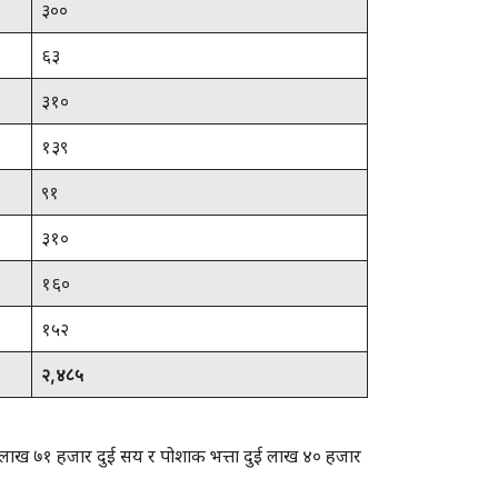
३००
६३
३१०
१३९
९१
३१०
१६०
१५२
२
,
४८५
एक लाख ७१ हजार दुई सय र पोशाक भत्ता दुई लाख ४० हजार