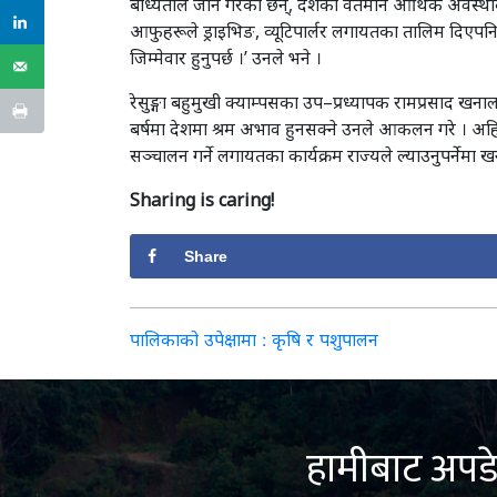
बाध्यताले जाने गरेका छन्, देशको वर्तमान आर्थिक अवस्थाक
आफुहरूले ड्राइभिङ, व्यूटिपार्लर लगायतका तालिम दिएपनि त
जिम्मेवार हुनुपर्छ ।’ उनले भने ।
रेसुङ्गा बहुमुखी क्याम्पसका उप–प्रध्यापक रामप्रसाद खन
बर्षमा देशमा श्रम अभाव हुनसक्ने उनले आकलन गरे । अहिले
सञ्चालन गर्ने लगायतका कार्यक्रम राज्यले ल्याउनुपर्नेमा
Sharing is caring!
Share
Post
पालिकाको उपेक्षामा : कृषि र पशुपालन
navigation
हामीबाट अपडे