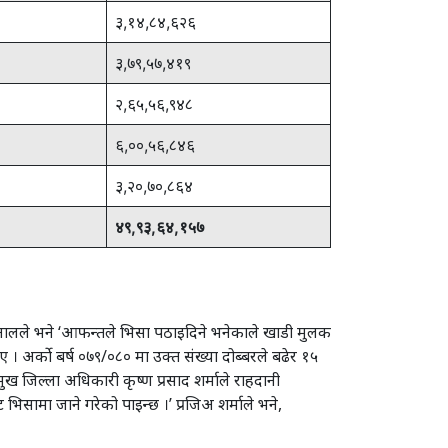
३,१४,८४,६२६
३,७९,५७,४१९
२,६५,५६,९४८
६,००,५६,८४६
३,२०,७०,८६४
४९,९३,६४,१५७
खनालले भने ‘आफन्तले भिसा पठाइदिने भनेकाले खाडी मुलक
 अर्को बर्ष ०७९/०८० मा उक्त संख्या दोब्बरले बढेर १५
 जिल्ला अधिकारी कृष्ण प्रसाद शर्माले राहदानी
ट भिसामा जाने गरेको पाइन्छ ।’ प्रजिअ शर्माले भने,