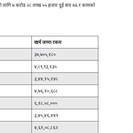
ो लागि ७ करोड २८ लाख ५५ हजार दुई सय ७६ र कामको
खर्च जम्मा रकम
३७,७०५,१८०
४,८९,९३,१३५
३,४४,१५,१४८
४,७६,१०,६८८
६,१८,५८,०००
३,४५,४६,४४१
४,६१,०८,८६२