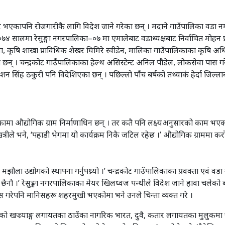
गिर भएकापनि रोजगारीकै लागि विदेश जाने गरेका छन् । मदाने गाउँपालिका वडा न
४ सालमा रेसुङ्गा नगरपालिका–०७ मा एमालेबाट वडाध्यक्षबाट निर्वाचित मोहन प्
 कृषि शाखा प्राविधिक शेखर घिमिरे स्वीडेन, मालिका गाउँपालिकाका कृषि अधि
छन् । चन्द्रकोट गाउँपालिकाका हेल्थ असिस्टेन्ट अनिल पौडेल, लोकसेवा पास गर
शन सिंह ठकुरी पनि विदेशिएका छन् । पछिल्लो पाँच बर्षको तथ्याकं हेर्दा जिल
ाउँपालिकामा औद्योगिक ग्राम निर्माणाधिन छन् । तर कतै पनि लक्ष्यअनुसारको का
्रीले भने, ‘पहाडी भेगमा यो कार्यक्रम निकै जटिल रहेछ ।’ औद्योगिक ग्राममा क
मझौला उद्योगको स्थापना गर्नुपथ्र्यो ।’ चन्द्रकोट गाउँपालिकाका प्रवक्ता एवं वड
 छैनौ ।’ रेसुङ्गा नगरपालिकाका मेयर खिलध्वज पन्थीले विदेश जाने हावा चलेको ब
ास गरेपनि मानिसहरू शहरमुखी भएकोमा भने उनले चिन्ता व्यक्त गरे ।
काको खज्र्याङ्ग लगायतका ठाउँका नागरिक भारत, दुवै, कतार लगायतका मुलुकमा