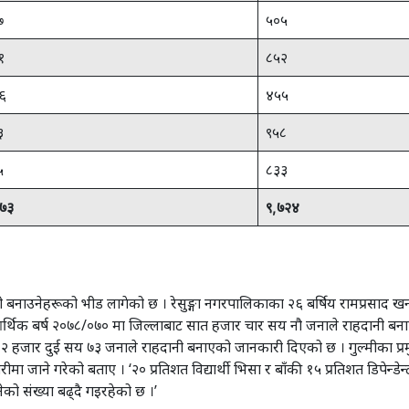
७
५०५
१
८५२
६
४५५
३
९५८
५
८३३
७३
९,७२४
नाउनेहरूको भीड लागेको छ । रेसुङ्गा नगरपालिकाका २६ बर्षिय रामप्रसाद 
र्थिक बर्ष २०७८/०७० मा जिल्लाबाट सात हजार चार सय नौ जनाले राहदानी बनाए ।
 हजार दुई सय ७३ जनाले राहदानी बनाएको जानकारी दिएको छ । गुल्मीका प्रमुख
ा जाने गरेको बताए । ‘२० प्रतिशत विद्यार्थी भिसा र बाँकी १५ प्रतिशत डिपेन्डेन्
ेको संख्या बढ्दै गइरहेको छ ।’