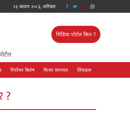
२३ श्रावण २०८३, शनिबार
मिडिया पोर्टल किन ?
पोर्टल
च
निर्वाचन बिशेष
फिचर समाचार
लिंकहरू
र ?