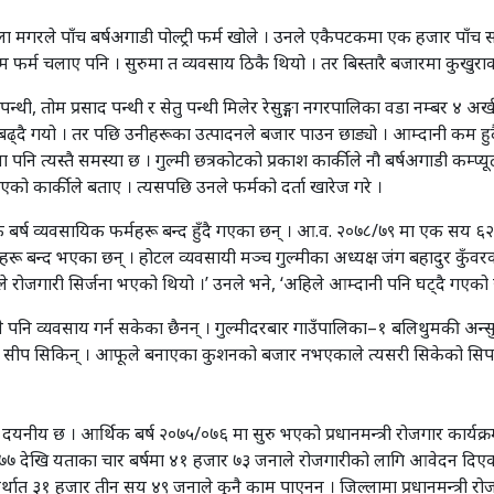
र काला मगरले पाँच बर्षअगाडी पोल्ट्री फर्म खोले । उनले एकैपटकमा एक हजार पा
 फर्म चलाए पनि । सुरुमा त व्यवसाय ठिकै थियो । तर बिस्तारै बजारमा कुखुराको
ाद पन्थी, तोम प्रसाद पन्थी र सेतु पन्थी मिलेर रेसुङ्गा नगरपालिका वडा नम्बर ४
ढ्दै गयो । तर पछि उनीहरूका उत्पादनले बजार पाउन छाड्यो । आम्दानी कम हु
्रमा पनि त्यस्तै समस्या छ । गुल्मी छत्रकोटको प्रकाश कार्कीले नौ बर्षअगाडी कम
भएको कार्कीले बताए । त्यसपछि उनले फर्मको दर्ता खारेज गरे ।
रत्येक बर्ष व्यवसायिक फर्महरू बन्द हुँदै गएका छन् । आ.व. २०७८/७९ मा एक
हरू बन्द भएका छन् । होटल व्यवसायी मञ्च गुल्मीका अध्यक्ष जंग बहादुर कु
ले रोजगारी सिर्जना भएको थियो ।’ उनले भने, ‘अहिले आम्दानी पनि घट्दै गएको 
े पनि व्यवसाय गर्न सकेका छैनन् । गुल्मीदरबार गाउँपालिका–१ बलिथुमकी अन्स
उने सीप सिकिन् । आफूले बनाएका कुशनको बजार नभएकाले त्यसरी सिकेको सिपला
िकै दयनीय छ । आर्थिक बर्ष २०७५/०७६ मा सुरु भएको प्रधानमन्त्री रोजगार कार्यक
/०७७ देखि यताका चार बर्षमा ४१ हजार ७३ जनाले रोजगारीको लागि आवेदन दिए
्थात् ३१ हजार तीन सय ४९ जनाले कुनै काम पाएनन् । जिल्लामा प्रधानमन्त्री रो