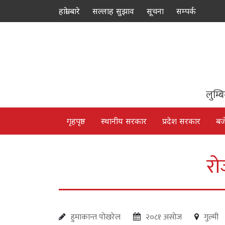
हाम्रो बारे
सल्लाह सुझाव
सूचना
सम्पर्क
लुम्ब
गृहपृष्ठ
स्थानीय सरकार
प्रदेश सरकार
बज
रो
हुमाकान्त पोखरेल
२०८१ असोज
गुल्मी