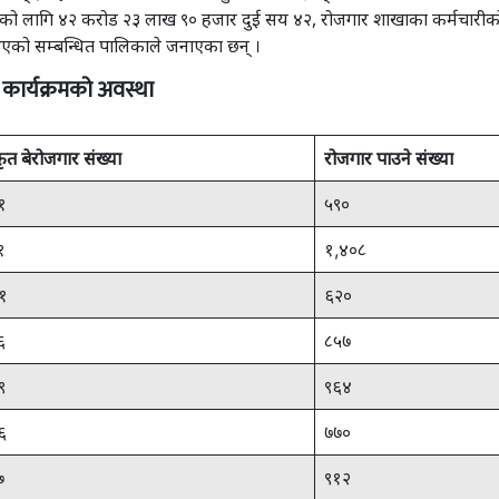
ो लागि ४२ करोड २३ लाख ९० हजार दुई सय ४२, रोजगार शाखाका कर्मचारीक
एको सम्बन्धित पालिकाले जनाएका छन् ।
 कार्यक्रमको अवस्था
ृत बेरोजगार संख्या
रोजगार पाउने संख्या
१
५९०
१
१,४०८
१
६२०
६
८५७
९
९६४
६
७७०
७
९१२