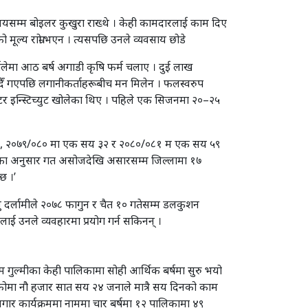
ँच सयसम्म बोइलर कुखुरा राख्थे । केही कामदारलाई काम दिए
 मूल्य राम्रो भएन । त्यसपछि उनले व्यवसाय छोडे
 अर्खलेमा आठ बर्ष अगाडी कृषि फर्म चलाए । दुई लाख
दैँ गएपछि लगानीकर्ताहरूबीच मन मिलेन । फलस्वरुप
्प्यूटर इन्स्टिच्युट खोलेका थिए । पहिले एक सिजनमा २०–२५
 सय ६२, २०७९/०८० मा एक सय ३२ र २०८०/०८१ म एक सय ५९
ँवरका अनुसार गत असोजदेखि असारसम्म जिल्लामा १७
छ ।’
ु दर्लामीले २०७८ फागुन र चैत १० गतेसम्म डलकुशन
ई उनले व्यवहारमा प्रयोग गर्न सकिनन् ।
्रम गुल्मीका केही पालिकामा सोही आर्थिक बर्षमा सुरु भयो
कोमा नौ हजार सात सय २४ जनाले मात्रै सय दिनको काम
जगार कार्यक्रममा नाममा चार बर्षमा १२ पालिकामा ४९