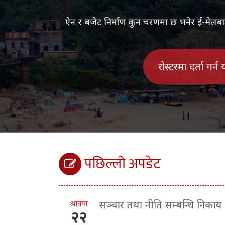
ऐन र बजेट निर्माण कुन चरणमा छ भनेर ई-मेलबाट ज
रोस्टरमा दर्ता गर्न
पछिल्लो अपडेट
श्रावण
सञ्चार तथा नीति सम्बन्धि निकाय
२२