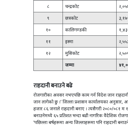
८
चन्द्रकोट
२,०५
९
छत्रकोट
३,१७
१०
कालिगण्डकी
१,४३
११
इस्मा
२,५५
१२
मुसिकोट
२,५०
जम्मा
४१,०
राहदानी बनाउने बढे
रोजगारीका अवसर नभएपछि काम गर्न विदेश जान राहदानी ब
जान लागेको छु ।’ जिल्ला प्रशासन कार्यालयका अनुसार, आ
हजार ८६ जनाले राहदानी बनाए । त्यसैगरी २०८०/०८१ म १२
बनाउनेमध्ये ६५ प्रतिशत भन्दा बढी नागरिक वैदेशिक रोजगारीम
‘पछिल्ला बर्षहरूमा अन्य जिल्लाहरूमा पनि राहदानी बनाउन