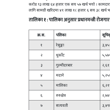
करोड ९३ लाख ६४ हजार एक सय ५७ खर्च भयो । कामदारक
लागि सामग्री खरिदमा ४१ लाख १८ हजार ६ सय ३८ खर्च भ
तालिका १ : पालिका अनुसार प्रधानमन्त्री रोजगार
क्र.स.
पलिका
सूचिक
१
रेसुङ्गा
३,४५
२
धुर्कोट
५,५७
३
गुल्मीदरबार
२,६१
४
मदाने
५,२५
५
मालिका
६,२१
६
रुरुक्षेत्र
२,७४
७
सत्यवती
३,४९