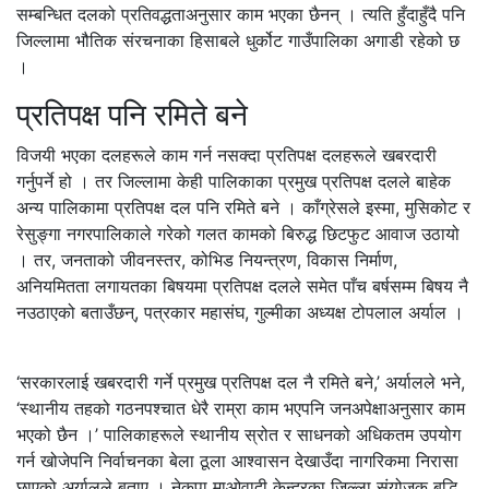
सम्बन्धित दलको प्रतिवद्धताअनुसार काम भएका छैनन् । त्यति हुँदाहुँदै पनि
जिल्लामा भौतिक संरचनाका हिसाबले धुर्कोट गाउँपालिका अगाडी रहेको छ
।
प्रतिपक्ष पनि रमिते बने
विजयी भएका दलहरूले काम गर्न नसक्दा प्रतिपक्ष दलहरूले खबरदारी
गर्नुपर्ने हो । तर जिल्लामा केही पालिकाका प्रमुख प्रतिपक्ष दलले बाहेक
अन्य पालिकामा प्रतिपक्ष दल पनि रमिते बने । काँग्रेसले इस्मा, मुसिकोट र
रेसुङ्गा नगरपालिकाले गरेको गलत कामको बिरुद्ध छिटफुट आवाज उठायो
। तर, जनताको जीवनस्तर, कोभिड नियन्त्रण, विकास निर्माण,
अनियमितता लगायतका बिषयमा प्रतिपक्ष दलले समेत पाँच बर्षसम्म बिषय नै
नउठाएको बताउँछन्, पत्रकार महासंघ, गुल्मीका अध्यक्ष टोपलाल अर्याल ।
‘सरकारलाई खबरदारी गर्ने प्रमुख प्रतिपक्ष दल नै रमिते बने,’ अर्यालले भने,
‘स्थानीय तहको गठनपश्चात धेरै राम्रा काम भएपनि जनअपेक्षाअनुसार काम
भएको छैन ।’ पालिकाहरूले स्थानीय स्रोत र साधनको अधिकतम उपयोग
गर्न खोजेपनि निर्वाचनका बेला ठूला आश्वासन देखाउँदा नागरिकमा निरासा
छाएको अर्यालले बताए । नेकपा माओवादी केन्द्रका जिल्ला संयोजक बुद्धि