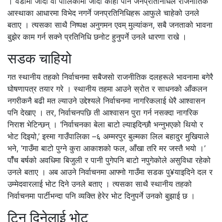
। वडामा जाँदा वा पालिकामा जाँदा कोही पनि जनप्रतिनिधिले राजनीतिक
आस्थाका आधारमा विभेद नगर्ने जनप्रतिनिधिहरू आफुले चाहेको उनले
बताए । त्यसका साथै निष्पक्ष अनुगमन एवम् मुल्यांकन, सबै जनताको भावना
बुझेर काम गर्न सक्ने प्रतिनिधि छनोट हुनुपर्ने उनले धारणा राखे ।
सडक चाहियो
गत स्थानीय तहको निर्वाचनमा सबैजसो राजनीतिक दलहरूले भावनामा बगेरै
घोषणापत्र तयार गरे । स्थानीय तहमा आउने स्रोत र साधनको आँकलन
नगरीकनै बढी मत ल्याउने उद्देश्यले निर्वाचनमा नागरिकलाई धेरै आश्वासन
पनि देखाए । तर, निर्वाचनपछि ती आश्वासन पुरा गर्न नसक्दा नागरिक
निराश भेटिन्छन् । ‘निर्वाचनका बेला बाटो ल्याइदिन्छौ भन्नुभएको थियो र
भोट दिइयो,’ इस्मा गाउँपालिका –६ अम्मरपुर बुल्मका लिल बहादुर मुखियाले
भने, ‘गाउँमा बाटो पुग्ने कुरा आकाशको फल, आँखा तरि मर जस्तै भयो ।’
पाँँच बर्षको अवधिमा बिजुली र पानी पुगेपनि बाटो नपुगेकोले असुविधा रहेको
उनले बताए । अब आउने निर्वाचनमा आफ्नो गाउँमा सडक पु¥याइदिने दल र
उम्मेदवारलाई भोट दिने उनले बताए । त्यसका साथै स्थानीय तहको
निर्वाचनमा पार्टीभन्दा पनि व्यक्ति हेरेर भोट दिनुपर्ने उनको बुझाई छ ।
टिन दिनेलाई भोट