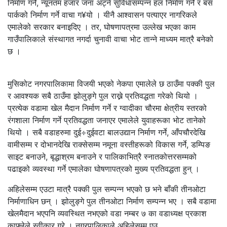
निर्माण गर्ने, न्यूनतम हजार जना अट्ने सुविधासम्पन्न हल निर्माण गर्ने र बस
पार्कको निर्माण गर्ने वाचा ग¥यो । यीनै आश्वासन पत्याएर नागरिकले
एमालेको सरकार बनाइदिए । तर, घोषणापत्रमा उल्लेख भएका काम
गाउँपालिकाले संस्थागत नगर्दा चुनावी वाचा भोट तान्ने माध्यम मात्रै बनेको
छ ।
मुसिकोट नगरपालिकामा विजयी भएको नेकपा एमालेले छ ठाउँमा पक्की पुल
र आवश्यक सबै ठाउँमा झोलुङ्गे पुल राख्ने प्रतिवद्धता गरेको थियो ।
प्रत्येक वडामा खेल मैदान निर्माण गर्ने र ग्वादीका चौरमा क्षेत्रीय स्तरको
रंगशाला निर्माण गर्ने प्रतिवद्धता जनाएर एमालेले युवाहरूका भोट तानेको
थियो । सबै वडाहरुमा दुई÷दुईवटा बालउद्यान निर्माण गर्ने, आँपचौरदेखि
वामीसम्म र दोभानदेखि राक्सेसम्म नमूना वस्तीहरूको विकास गर्ने, डम्पिङ
साइट बनाउने, बृद्धाश्रम बनाउने र पालिकाभित्रै स्नातकोत्तरसम्मको
पढाइको व्यवस्था गर्ने एमालेका घोषणापत्रको मुख्य प्रतिवद्धता हुन् ।
अहिलेसम्म एउटा मात्रै पक्की पुल सम्पन्न भएको छ भने बाँकी तीनओटा
निर्माणाधिन छन् । झोलुङ्गे पुल तीनओटा निर्माण सम्पन्न भए । सबै वडामा
खेलमैदान भएपनि व्यवस्थित नभएको वडा नम्बर ७ का वडाध्यक्ष प्रकाश
काफ्लेले स्वीकार गरे । नगरपालिकाले अहिलेसम्म एउ