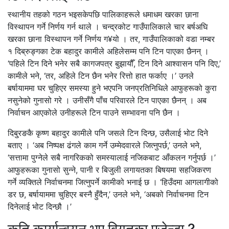
स्थानीय तहको गठन भइसकेपछि पालिकाहरूले धमाधम खरका छाना
विस्थापन गर्ने निर्णय गर्न थाले । चन्द्रकोट गाउँपालिकाले चार बर्षअघि
खरका छाना विस्थापन गर्ने निर्णय ग¥यो । तर, गाउँपालिकाको वडा नम्बर
१ दिब्रुङ्गका टेक बहादुर कामीले अहिलेसम्म पनि टिन पाएका छैनन् ।
‘पहिले टिन दिने भनेर सबै कागजपत्र बुझायौँ, टिन दिने आश्वासन पनि दिए,’
कामीले भने, ‘तर, अहिले टिन छैन भनेर रित्तो हात फर्काए ।’ उनले
बर्षायाममा घर चुहिएर समस्या हुने भएपनि जनप्रतिनिधिले आफुहरूको कुरा
नसुनेको गुनासो गरे । उनीसँगै पाँच परिवारले टिन पाएका छैनन् । अब
निर्वाचन आएकोले उनीहरूले टिन पाउने सम्भावना पनि छैन ।
दिबु्रङकै कृष्ण बहादुर कामीले पनि जसले टिन दिन्छ, उसैलाई भोट दिने
बताए । ‘अब निष्पक्ष ढंगले काम गर्ने उम्मेदवारले जित्नुपर्छ,’ उनले भने,
‘सत्तामा पुग्नेले सबै नागरिकको समस्यालाई नजिकबाट आँकलन गर्नुपर्छ ।’
आफुहरूका गुनासो सुन्ने, पानी र बिजुली लगायतका बिषयमा सहजिकरण
गर्ने व्यक्तिले निर्वाचनमा जित्नुपर्ने कामीको भनाई छ । ‘हिउँदमा आगलागीको
डर छ, बर्षायाममा चुहिएर बस्नै हुँदैन,’ उनले भने, ‘अबको निर्वाचनमा टिन
दिनेलाई भोट दिन्छौ ।’
कति कार्यान्वयन भए विगतका एजेन्डा ?