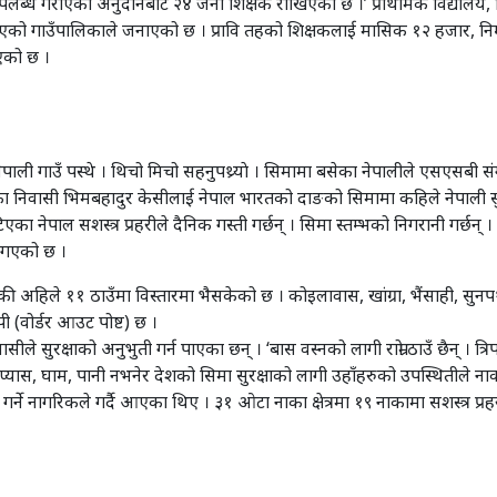
लब्ध गराएको अनुदानबाट २४ जना शिक्षक राखिएको छ ।’ प्राथमिक विद्यालय, 
एको गाउँपालिकाले जनाएको छ । प्रावि तहको शिक्षकलाई मासिक १२ हजार, नि
एको छ ।
ी गाउँ पस्थे । थिचो मिचो सहनुपथ्र्याे । सिमामा बसेका नेपालीले एसएसबी संग एक
 नाका निवासी भिमबहादुर केसीलाई नेपाल भारतको दाङको सिमामा कहिले नेपाली सु
खटिएका नेपाल सशस्त्र प्रहरीले दैनिक गस्ती गर्छन् । सिमा स्तम्भको निगरानी गर्छन्
ै गएको छ ।
ौकी अहिले ११ ठाउँमा विस्तारमा भैसकेको छ । कोइलावास, खांग्रा, भैंसाही, सुनप
 (वोर्डर आउट पोष्ट) छ ।
ावासीले सुरक्षाको अनुभुती गर्न पाएका छन् । ‘बास वस्नको लागी राम्रो ठाउँ छैन् । 
क प्यास, घाम, पानी नभनेर देशको सिमा सुरक्षाको लागी उहाँहरुको उपस्थितीले 
ोवास गर्ने नागरिकले गर्दै आएका थिए । ३१ ओटा नाका क्षेत्रमा १९ नाकामा सशस्त्र प्