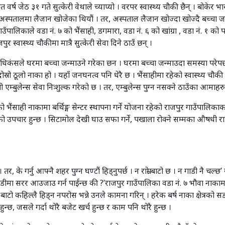
र्ष जेठ ३१ गते सुत्केरी वेथाले च्याप्यो । वरपर स्वास्थ्य चौकी छैन् । बोकेर 
्पतालमा लैजान खोजेका थियौं । तर, अस्पताल लैजान खोज्दा खोज्दै बच्चा जन्मि
उँपालिकाले वडा नं. ७ को भैंसाही, डगमारा, वडा नं. ६ को खांग्रा , वडा नं. १ को
 स्वास्थ्य चौकीमा मात्रै सुत्केरी सेवा दिने ठाउँ छन् ।
अधिकंसले घरमा बच्चा जन्माउने गरेका छन । घरमा बच्चा जन्माउदा समस्या परेपछी
रो ठूलो नाका हो । यहाँ जनघनत्व पनि धेरै छ । भैंसाहीमा रहेको स्वास्थ्य चौकी पु
गी एम्बुलेन्स सेवा निःशुल्क गरेको छ । तर, एम्बुलेन्स पुग्न नसक्ने ठाउँका आमाहर
 भैंसाही नाकामा बर्थिङ्ग सेन्टर स्थापना गर्ने योजना रहेको राजपुर गाउँपालिक
खालको उपचार हुन्छ । सिटामोल देखी घाउ सफा गर्ने, पखाला रोक्ने सम्मका औषधी
छ । तर, के गर्नु आफ्नै शहर पुग्न घण्टौं हिड्नुपर्छ । न राम्रो बाटो छ । न गाडी न
 गाडीमा सरर आउजाउ गर्न पाईन्छ की ?’राजपुर गाउँपालिका वडा नं. ७ भौवा नाक
बाटो कहिल्लै हिड्न नपरोस भन्ने उनले कामना गरिन् । हरेक बर्ष नाका क्षेत्रको स
, जसले गर्दा थोरै बजेट खर्च हुन्छ र काम पनि थोरै हुन्छ ।