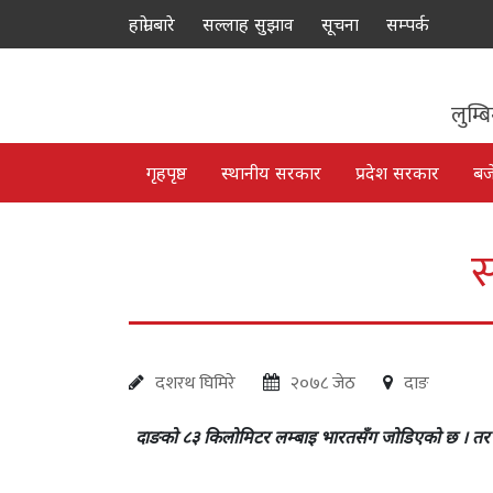
हाम्रो बारे
सल्लाह सुझाव
सूचना
सम्पर्क
लुम्ब
गृहपृष्ठ
स्थानीय सरकार
प्रदेश सरकार
बज
स
दशरथ घिमिरे
२०७८ जेठ
दाङ
दाङको ८३ किलोमिटर लम्बाइ भारतसँग जोडिएको छ । तर द