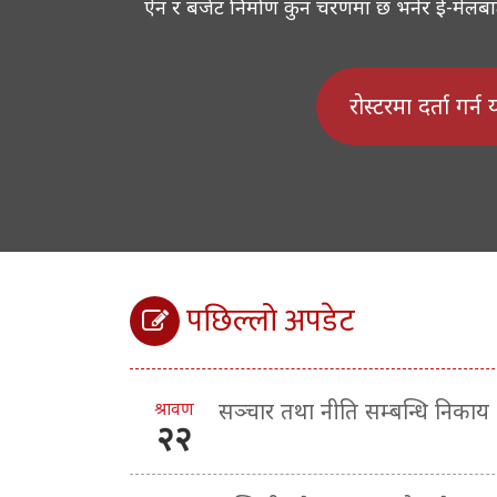
ऐन र बजेट निर्माण कुन चरणमा छ भनेर ई-मेलबाट ज
रोस्टरमा दर्ता गर्न
पछिल्लो अपडेट
श्रावण
सञ्चार तथा नीति सम्बन्धि निकाय
२२