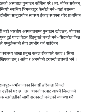
भारतको अस्पताल पुर्‍याउन कोसिस गरे । तर, बोकेर सकेनन् ।
यो’ स्थानिय भिमबहादुर केसीले भने–‘यहाँ स्वास्थ्य
 पटौलीमा सामुदायीक स्वास्थ्य ईकाइ स्थापना गरेर प्राथमिक
 मात्रै भारतीय अस्पतालसम्म पुर्‍याउन खोज्छन्, भौवाका
ग्न दुई घण्टा पैदल हिँड्नुपर्छ,’उनले भने–‘सिटामोल किन्न
ुले एम्बुलेन्सको सेवा उपभोग गर्न पाउँदैनन ।
ाका स्वास्थ्य शाखा प्रमुख कमल रोकायले बताए । ‘सिमा
 राखिएका छन् । अहेव र अनमीको दरवन्दी छ’उनले भने ।
ै चल्छ’ राजपुर–७ भौवा नाका निवासी हरिकला विकले
ामा उहाँको घर छ । तर, आफ्नो घरबाट आफ्नै जिल्लाको
डक स्तरोन्नतीको लागी सरकारले बजेटको व्यवस्था गर्दै