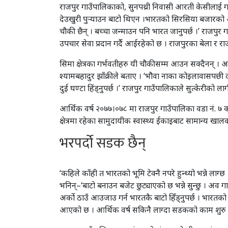
राजपुर गाउँपालिकाको, सुनपथ्री निवासी आरती केसीलाई गत व
देउखुरी पुर्‍याउन बाटो थिएन ।भारतको सिरसिया बजारको अस
चौकी छैन् । बच्चा जन्माउन पनि भारत जानुपर्छ ।’ राजपुर गा
उपचार सेवा प्रदान गर्दै आईरहेको छ । राजपुरका बेला र राजपुर
सिमा क्षेत्रका गर्भवतीहरु यी चौकीसम्म आउन सक्दैनन् । 
श्यामबहादुर झाँक्रीले बताए । ‘भौवा नाका कोइलावासपछी दोस्
दुई घण्टा हिंड्नुपर्छ ।’ राजपुर गाउँपालिकाले सुत्केरीको ला
आर्थिक वर्ष २०७७।०७८ मा राजपुर गाउँपालिका वडा नं. ७ को
क्षेत्रमा रहेका सामुदायीक स्वास्थ्य ईकाइबाट सामान्य 
भरपर्दाे सडक छैन्
‘कहिले काँही त भारतको भूमि टेक्नै नपरे हुन्थ्यो भन्ने लाग्
भनिन्–‘बाटो बनाउन बजेट छुट्याएको छ भन्ने सुन्छु । अव
अर्काे ठाउँ आउजाउ गर्न भारतकै बाटो हिँड्नुपर्छ । भारतको 
आएको छ । आर्थिक वर्ष सकिनै लाग्दा सडकको काम शुरु हुन्छ