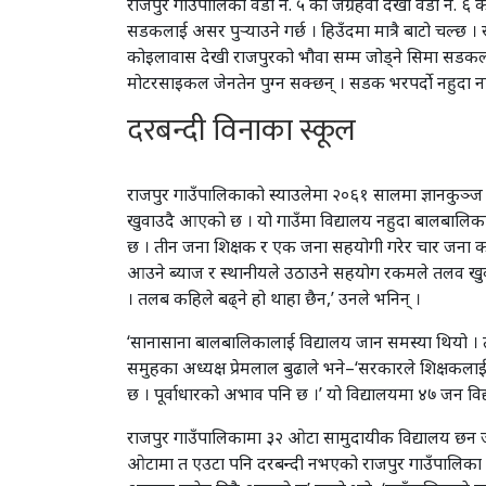
राजपुर गाउँपालिका वडा नं. ५ को जंग्रहवा देखी वडा नं. ६ 
सडकलाई असर पुर्‍याउने गर्छ । हिउँदमा मात्रै बाटो चल्छ
कोइलावास देखी राजपुरको भौवा सम्म जोड्ने सिमा सडकला
मोटरसाइकल जेनतेन पुग्न सक्छन् । सडक भरपर्दाे नहुदा नाक
दरबन्दी विनाका स्कूल
राजपुर गाउँपालिकाको स्याउलेमा २०६१ सालमा ज्ञानकुञ्ज
खुवाउदै आएको छ । यो गाउँमा विद्यालय नहुदा बालबालिकाहरु घ
छ । तीन जना शिक्षक र एक जना सहयोगी गरेर चार जना का
आउने ब्याज र स्थानीयले उठाउने सहयोग रकमले तलव खुवाउन
। तलब कहिले बढ्ने हो थाहा छैन,’ उनले भनिन् ।
‘सानासाना बालबालिकालाई विद्यालय जान समस्या थियो । त्
समुहका अध्यक्ष प्रेमलाल बुढाले भने–‘सरकारले शिक्षकला
छ । पूर्वाधारको अभाव पनि छ ।’ यो विद्यालयमा ४७ जन विद्या
राजपुर गाउँपालिकामा ३२ ओटा सामुदायीक विद्यालय छन 
ओटामा त एउटा पनि दरबन्दी नभएको राजपुर गाउँपालिका शिक