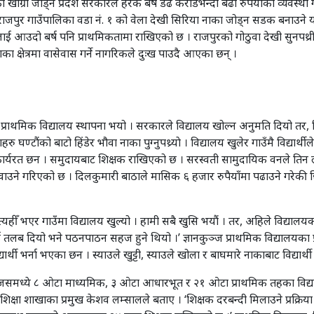
को खांग्रा जोड्न प्रदेश सरकारले हरेक बर्ष डेढ करोडभन्दा बढी रुपैयाँको व्यवस्
 । राजपुर गाउँपालिका वडा नं. १ को वेला देखी सिरिया नाका जोड्न सडक बनाउने
ई आउदो बर्ष पनि प्राथमिकतामा राखिएको छ । राजपुरको गोठुवा देखी सुनपथ्
ा क्षेत्रमा वासेवास गर्ने नागरिकले दुःख पाउदै आएका छन् ।
 प्राथमिक विद्यालय स्थापना भयो । सरकारले विद्यालय खोल्न अनुमति दियो तर,
ण्टौंको बाटो हिंडेर भौवा नाका पुग्नुपथ्र्याे । विद्यालय खुलेर गाउँमै विद्या
र्यरत छन । समुदायबाट शिक्षक राखिएको छ । सरस्वती सामुदायिक वनले तिन ल
े गरिएको छ । दिलकुमारी बाठाले मासिक ६ हजार रुपैयाँमा पढाउने गरेकी छिन्
यहीँ भएर गाउँमा विद्यालय खुल्यो । हामी सबै खुसि भयौं । तर, अहिले विद्याल
ई तलब दियो भने पठनपाठन सहज हुने थियो ।’ ज्ञानकुञ्ज प्राथमिक विद्यालयका 
र्थी भर्ना भएका छन । स्याउले खुट्टी, स्याउले खोला र बाघमारे नाकाबाट विद्यार्
जसमध्ये ८ ओटा माध्यमिक, ३ ओटा आधारभूत र २१ ओटा प्राथमिक तहका विद्याल
्षा शाखाका प्रमुख केशव लम्सालले बताए । ‘शिक्षक दरबन्दी मिलाउने प्रक्रिया