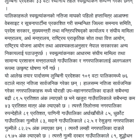
लुम्बिनी प्रदेशका ३३ वटा स्थानीय तहले स्वमूल्यांकन सम्पन्न गरेका छैनन्
।
पालिकाहरूले स्वमूल्यांकनको नतिजा माघको पहिलो हप्ताभित्र आआफ्ना
वेबसाइट र सूचनापार्टीमा प्रकाशित गरी सम्बन्धित जिल्ला समन्वय समिति,
प्रदेश सरकार, मुख्यमन्त्री तथा मन्त्रिपरिषद्को कार्यालय र संघीय मामिला
मन्त्रालय, अर्थ मन्त्रालय, राष्ट्रिय प्राकृतिक सोत तथा वित्त आयोग,
राष्ट्रिय योजना आयोग तथा आवश्यकताअनुसार नेपाल सरकारका अन्य
निकायलाई पठाउनुपर्छ । स्वमूल्यांकनका आधारमा संघीय मामिला तथा
सामान्य प्रशासन मन्त्रालयले गाउँपालिका र नगरपालिकालाई अलगअलग
रूपमा उत्कृष्ट घोषणा गर्ने गर्छ ।
यो आलेख तयार पार्दासम्म लुम्बिनी प्रदेशका १०९ वटा पालिकामध्ये ७६
वटाले मात्र नतिजा सार्वजनिक गरेका छन् । हालसम्म नतिजा सार्वजनिक
गरेका नगरपालिकाहरू मध्ये घोराही उप–महानगरपालिका दाङले सबैभन्दा
बढी ८९.५ प्रतिशत अंक ल्याएको छ भने खजुरा गाउँपालिकाले सबैभन्दा कम
४३ प्रतिशत मात्र अंक ल्याएको छ । त्यस्तै तिलोत्तमा नगरपालिका
रुपन्देहीले ८९ प्रतिशत, पाणिनी गाउँपालिका अर्घाखाँचीले ८५, धुर्कोट
गाउँपालिका गुल्मीले ८३, मदाने गाउँपालिकाले ८२.५ र रेसुङ्गा नगरपालिका
गुल्मीले ८२.२५ अंक ल्याएका छन् । त्यस्तै लमही नगरपालिका दाङले
८१.७५ अंक ल्याएको छ । त्यस्तै गुल्मी दरबार गाउँपालिकाले ८१, शुद्धोधन