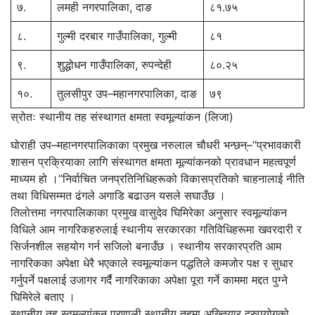
७.
लमही नगरपालिका, दाङ
८१.७५
८.
गुल्मी दरबार गाउँपालिका, गुल्मी
८१
९.
शुद्धोधन गाउँपालिका, रुपन्देही
८०.२५
१०.
तुलसीपुर उप–महानगरपालिका, दाङ
७९
स्रोतः स्थानीय तह संस्थागत क्षमता स्वमूल्यांकन (लिजा)
घोराही उप–महानगरपालिकाका प्रमुख नरुलाल चौधरी भन्छन्–“प्रभावकारी
शासन प्रक्रियाका लागि संस्थागत क्षमता मूल्यांकनको प्रावधान महत्वपूर्ण
माध्यम हो ।”निर्वाचित जनप्रतिनिधिहरूको विकासप्रतिको चाहनालाई नीति
तथा विधिसम्मत ढंगले अगाडि बढाउन यसले सघाउँछ ।
तिलोत्तमा नगरपालिकाका प्रमुख वासुदेव घिमिरेका अनुसार स्वमूल्यांकन
विधिले आम नागरिकहरुलाई स्थानीय सरकारका गतिविधिहरूमा खवरदारी र
सिर्जनशील सहयोग गर्न सजिलो बनाउँछ । स्थानीय सरकारप्रति आम
नागरिकका अपेक्षा धेरै भएकाले स्वमूल्यांकन पद्धतिले कमजोर पक्ष र सुधार
गर्नुपर्ने पक्षलाई उजागर गर्दै नागरिकाका अपेक्षा पूरा गर्ने काममा मद्दत पुग्ने
घिमिरेले बताए ।
स्थानीय तह स्वमूल्यांकन प्रणाली स्थानीय तहमा अख्तियार दुरुपयोगको