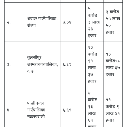
५
३ करोड
करोड
थवाङ गाउँपालिका,
५५ लाख
२.
७.३४
३ लाख
रोल्पा
५०
२३
हजार
हजार
२३
करोड
१३
तुलसीपुर
९१
करोड५८
३.
उपमहानगरपालिका,
६.६९
लाख
लाख ६७
दाङ
३७
हजार
हजार
७
करोड
११
पाल्हीनन्दन
९३
करोड ९
४.
गाउँपालिका,
६.६१
लाख
लाख ४१
नवलपरासी
६१
हजार
हजार