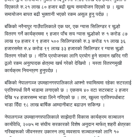
दिएकाले रु.२१ लाख ८० हजार बढी मूल्य समायोजन दिएको छ । मूल्य
समायोजन बापत बढी भुक्तानी भएको रकम असुल हुनु पर्दछ ।
बाँकेको नरैनापुर गाउँपालिकाले एक घर, एक ग्यास सिलिण्डर र चुल्हो
वितरण गर्ने कार्यक्रममा ९ हजार पाँच सय ग्यास चुल्होको रु १ करोड ८७
लाख ९७ हजार र ९ हजार ५०० सिलिण्डरको रु.३ करोड ११ लाख ३६
हजारसमेत रु.४ करोड ९९ लाख ३३ हजारको सिलिण्डर र ग्यास चुल्हो
वितरण गरेको छ । नीजि प्रयोजनका लागि प्रयोग हुने सामान खरिद गरी
ठूलो रकम अनुत्पादक क्षेत्रमा खर्च गरेको देखियो । यस्ता वितरणमुखी
कार्यक्रम नियन्त्रण हुनुपर्दछ ।
बाँकेको नेपालगञ्ज उपमहानगरपालिकाले आफ्नो स्वामित्वमा रहेका सटरलाई
प्रतिस्पर्धा विनै भाडामा लगाएको छ । एकसय ४० वटा सटरबाट २ हजार
देखि १४ हजारसम्म भाडा लिने गरिएको छ । तर, खुल्ला प्रतिस्पर्धाबाट
भाडा दिँदा ९८ लाख बार्षिक आम्दानीबाट बढाउन सकिन्छ ।
नेपालगञ्ज उपमहानगरपालिकाले साझेदारी विकास कार्यक्रम सञ्चालन
कार्यविधि, २०७५ मा संघीय सरकारको विशेष अनुदान मार्फत् शहरी क्षेत्रका
गरिबहरूको जीवनस्तर उकास्न लघु व्यवसाय सञ्चालनको लागि १०