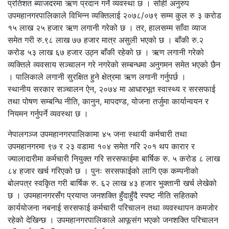
प्रतिशत ब्याजदरमा ऋण प्रदान गर्ने व्यवस्था छ । सोही अनुरुप
उपमहानगरपालिकाले विभिन्न व्यक्तिलाई २०७८/०७९ सम्म कुल रु ३ करोड
१५ लाख २५ हजार ऋण लगानी गरेको छ । तर, हालसम्म साँवा व्याज
समेत गरी रु.९८ लाख ७७ हजार मात्र असुली भएको छ । बाँकी रु.२
करोड ५३ लाख ६७ हजार उठ्न बाँकी रहेको छ । ऋण लगानी गरेको
व्यक्तिले व्यवसाय सञ्चालन गरे नगरेको सम्बन्धमा अनुगमन समेत भएको छैन
। पालिकाले लगानी सुरक्षित हुने क्षेत्रमा ऋण लगानी गर्नुपर्छ ।
स्थानीय सरकार सञ्चालन ऐन, २०७४ मा आधारभूत स्वास्थ्य र सरसफाई
तथा पोषण सम्बन्धि नीति, कानुन, मापदण्ड, योजना तर्जुमा कार्यान्वयन र
नियमन गर्नुपर्ने व्यवस्था छ ।
नेपालगञ्ज उपमहानगरपालिकामा ४५ जना स्थायी कर्मचारी तथा
उपमहानगरमा ९७ र २३ वडामा १०४ समेत गरि २०१ थप कारार र
ज्यालादारीमा कर्मचारी नियुक्त गरि सरसफाईमा बार्षिक रु. ५ करोड ८ लाख
८४ हजार खर्च गरिएको छ । पुनः सरसफाईको लागि एक कम्पनीको
बोलपत्र स्वकिृत गरी बार्षिक रु. ६२ लाख ४३ हजार भुक्तानी खर्च लेखेको
छ । उपमहानगरसँग प्रयाप्त जनशक्ति हुँदाहुँदै स्पष्ट नीति सहितको
कार्ययोजना नबनाई सरसफाई कर्मचारी परिचालन तथा व्यवस्थापन कमजोर
रहेको देखिन्छ । उपमहानगरपालिकाले आफूसंग भएको जनशक्ति परिचालन