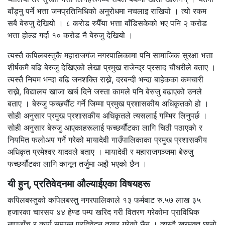
बाँड्नु पर्ने भत्ता जनप्रतिनिधिको अनुरोधमा नचलाइ राखियो । त्यो रकम
सबै बेरुजु देखियोे । ८ करोड रुपैँया भत्ता बाँडिसकेको भए पनि २ करोड
भत्ता होल्ड गर्दा १० करोड नै बेरुजु देखियो ।
त्यस्तै कपिलबस्तुकै महाराजगंज नगरपालिकामा पनि सामाजिक सुरक्षा भत्ता
शीर्षकमै बढि बेरुजु देखिएको लेखा प्रमुख राजेन्द्र प्रसाद चौधरीले बताए ।
त्यस्तै नियम भन्दा बढि जनशक्ति राख्ने, दरबन्दी भन्दा बाहेकका कमचारी
राख्ने, विद्यालय खाजा खर्च दिने जस्ता कामले पनि बेरुजु बढाएको उनले
बताए । बेरुजु फच्छर्यौैट गर्ने जिम्मा प्रमुख प्रशासकीय अधिकृतको हो ।
सोही अनुसार प्रमुख प्रशासकीय अधिकृतले त्यसलाई गम्भिर लिनुपर्छ ।
सोही अनुसार बेरुजु आएकाहरूलाई फच्छर्यौैटका लागि चिठी पठाएको र
नियमित फलोअप गर्ने गरेको मायादेवी गाउँपालिकाका प्रमुख प्रशासकीय
अधिकृत प्रमेश्वर यादवले बताए । मायादेवी र महाराजगञ्जमा बेरुजु
फच्छर्यौैटका लागि कानून तर्जुमा अझै भएको छैन ।
यी हुन्, प्रतिवेदनमा औल्याईएका विषयहरू
कपिलबस्तुको कपिलबस्तु नगरपालिकाले १३ फर्मबाट रु.५७ लाख ३५
हजारका चारसय ४४ हेण्ड पम्प खरिद गरी वितरण गरेकोमा प्राविधिक
नापजाँच र कार्य सम्पन्न प्रतिवेदन तयार गरेको छैन । त्यस्तै खरमुक्त छानो