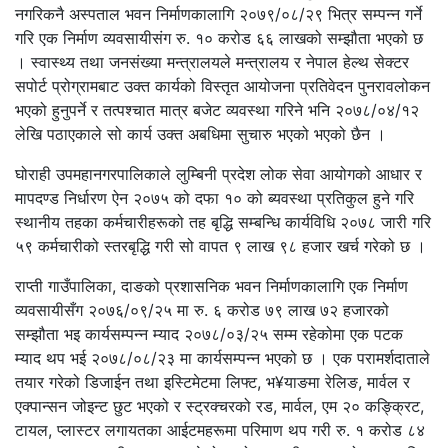
नगरिकनै अस्पताल भवन निर्माणकालागि २०७९/०८/२९ भित्र सम्पन्न गर्ने
गरि एक निर्माण व्यवसायीसंग रु. १० करोड ६६ लाखको सम्झौता भएको छ
। स्वास्थ्य तथा जनसंख्या मन्त्रालयले मन्त्रालय र नेपाल हेल्थ सेक्टर
सपोर्ट प्रोग्रामबाट उक्त कार्यको विस्तृत आयोजना प्रतिवेदन पुनरावलोकन
भएको हुनुपर्ने र तत्पश्चात मात्र बजेट व्यवस्था गरिने भनि २०७८/०४/१२
लेखि पठाएकाले सो कार्य उक्त अबधिमा सुचारु भएको भएको छैन ।
घोराही उपमहानगरपालिकाले लुम्बिनी प्रदेश लोक सेवा आयोगको आधार र
मापदण्ड निर्धारण ऐन २०७५ को दफा १० को ब्यवस्था प्रतिकुल हुने गरि
स्थानीय तहका कर्मचारीहरूको तह बृद्धि सम्बन्धि कार्यविधि २०७८ जारी गरि
५९ कर्मचारीको स्तरबृद्धि गरी सो वापत ९ लाख ९८ हजार खर्च गरेको छ ।
राप्ती गाउँपालिका, दाङको प्रशासनिक भवन निर्माणकालागि एक निर्माण
व्यवसायीसँग २०७६/०९/२५ मा रु. ६ करोड ७९ लाख ७२ हजारको
सम्झौता भइ कार्यसम्पन्न म्याद २०७८/०३/२५ सम्म रहेकोमा एक पटक
म्याद थप भई २०७८/०८/२३ मा कार्यसम्पन्न भएको छ । एक परामर्शदाताले
तयार गरेको डिजाईन तथा इस्टिमेटमा लिफ्ट, भ¥याङमा रेलिङ, मार्वल र
एक्पान्सन जोइन्ट छुट भएको र स्ट्रक्चरको रड, मार्वल, एम २० कङ्क्रिट,
टायल, प्लास्टर लगायतका आईटमहरूमा परिमाण थप गरी रु. १ करोड ८४