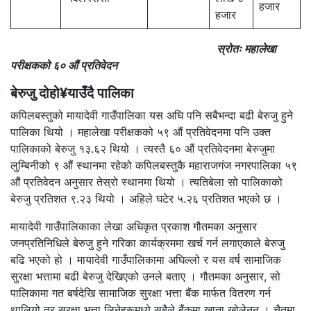
हजार
हजार
स्रोतः महालेखा
परीक्षकको ६० औं प्रतिवेदन
बेरुजु दोहो¥याउँदै पालिका
कपिलबस्तुको मायादेवी गाउँपालिका यस अघि पनि सबैभन्दा बढी बेरुजु हुने
पालिका थियो । महालेखा परीक्षकको ५९ औं प्रतिवेदनमा पनि उक्त
पालिकाको बेरुजु १३.६२ थियो । त्यस्तै ६० औं प्रतिवेदनमा बेरुजुमा
लुम्बिनीको ९ औं स्थानमा रहेको कपिलबस्तुकै महाराजगंज नगरपालिका ५९
औं प्रतिवेदन अनुसार तेस्रो स्थानमा थियो । त्यतिबेला सो पालिकाको
बेरुजु प्रतिशत ९.२३ थियो । अहिले घटेर ५.२६ प्रतिशत भएको छ ।
मायादेवी गाउँपालिकाका लेखा अधिकृत प्रकाश गौतमका अनुसार
जनप्रतिनिधिले बेरुजु हुने गरिका कार्यक्रममा खर्च गर्न लगाएकाले बेरुजु
बढि भएको हो । मायादेवी गाउँपालिकामा अघिल्लो र यस वर्ष सामाजिक
सुरक्षा भत्तामा बढी बेरुजु देखिएको उनले बताए । गौतमका अनुसार, सो
पालिकामा गत बर्षदेखि सामाजिक सुरक्षा भत्ता बैंक मार्फत वितरण गर्न
थालियो तर सुरक्षा भत्ता लिनेहरूमध्ये सबैले बैंकमा खाता खोलेनन् । चैतमा