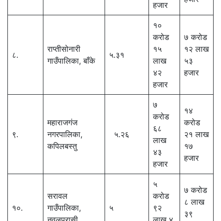
हजार
१०
करोड
७ करोड
राप्तीसोनारी
१५
१२ लाख
८.
५.३१
गाउँपालिका, बाँके
लाख
५३
४२
हजार
हजार
७
१४
करोड
महाराजगंज
करोड
६८
९.
नगरपालिका,
५.२६
२१ लाख
लाख
कपिलबस्तु
१७
४३
हजार
हजार
५
७ करोड
सरावल
करोड
८ लाख
१०.
गाउँपालिका,
५
९२
३९
नवलपरासी
लाख ४