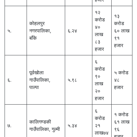
१२
१३
करोड
कोहलपुर
करोड
४०
५.
नगरपालिका,
६.२४
६० लाख
लाख
बाँके
९१
८३
हजार
हजार
६
करोड
पूर्वखोला
५ करोड
९०
६.
गाउँपालिका,
५.९८
४८
लाख
पाल्पा
हजार
२०
हजार
६
१ करोड
करोड
कालिगण्डकी
६१ लाख
७.
५.३४
२१
गाउँपालिका, गुल्मी
९६
लाख७४
हजार