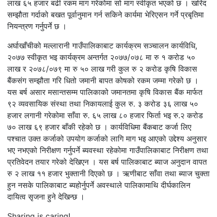
लाख ६५ हजार बढी रकम माग गरेकोमा सो माग स्वीकृत भएको छ । खरिद
सम्झौता गर्दाको बखत पूर्वानुमान गर्न सकिने कार्यमा भेरिएसन गर्ने प्रबृतिमा
नियन्त्रण गर्नुपर्ने छ ।
अर्घाखाँचीको मल्लारानी गाउँपालिकाबाट कार्यक्रम सञ्चालन कार्यविधि,
२०७७ स्वीकृत भइ कार्यक्रम अन्तर्गत २०७७/०७८ मा रु १ करोड ५०
लाख र २०७८/०७९ मा रु ५० लाख गरी कुल रु २ करोड कृषि विकास
बैंकसंग सम्झौता गरि धितो जमानी बापत कोषको रकम जम्मा गरेको छ ।
यस बर्ष असार मसान्तसम्म पालिकाको जमानतमा कृषि विकास बैंक मार्फत
९२ व्यवसायिक संस्था तथा निकायलाई कुल रु. ३ करोड ३६ लाख ५०
हजार लगानी गरेकोमा साँवा रु. ६५ लाख ८० हजार फिर्ता भइ रु.२ करोड
७० लाख ६९ हजार बाँकी रहेको छ । कार्यविधिमा बैंकबाट कर्जा लिए
पश्चात उक्त कर्जाको उपयोग कर्जाको लागि माग भइ आएको उद्देश्य अनुसार
भए नभएको निरीक्षण गर्नुपर्ने ब्यवस्था रहेकोमा गाउँपालिकाबाट निरीक्षण तथा
प्रतिवेदन तयार गरेको देखिएन । यस बर्ष पालिकाबाट ब्याज अनुदान वापत
रु २ लाख ११ हजार भुक्तानी दिएको छ । ऋणीबाट साँवा तथा ब्याज चुक्ता
हुन नसके पालिकाबाट ब्यहोर्नुपर्ने अवस्थाले पालिकामाथि दीर्घकालिन
दायित्व सृजना हुने देखिन्छ ।
Sharing is caring!