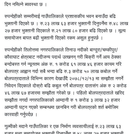
दिन नमिल्ने ब्यवस्था छ ।
रुपन्देहीको सम्मरीमाई गाउँपालिकाले प्रशासकीय भवन बनाउँदा बढि
भुक्तानी दिएको छ । रु.२३ लाख ६३ हजार भुक्तानी दिनुपर्नेमा रु.४८ लाख
२७ हजार भुक्तानी दिएकाले रु.२१ लाख ८० हजार बढि दिएको छ । मूल्य
समायोजन बापत बढी भुक्तानी दिएको रकम असुल हुनुपर्छ ।
रुपन्देहीको तिलोत्तमा नगरपालिकाले तिनाउ नदीको बाग्दुरा/चम्कीपुर/
कौवाघाट क्षेत्रबाट नदीजन्य पदार्थ उत्खनन् गरी बिक्री गर्ने आय ठेक्का
बन्दोबस्त गर्न न्यूनतम अंक रु. १ करोड ६१ लाख ४६ हजार कायम गरि
बोलपत्र आह्वान गर्दा सबै भन्दा बढि रु.३ करोड ५० लाख कबोल गर्ने
बोलपत्रदाताले विभिन्न कारण देखाउँदै २०७८/१२/१३ मा सम्झौता नगर्ने
निवेदन दिएकाले दोस्रो बढि कबुल गर्ने बोलपत्र दातासंग अंक रु २ करोड
४६ लाख ६७ हजारमा सम्झौता गरेको छ । पहिलो बोलपत्रदाताले खरिद
सम्झौता नगर्दा नगरपालिकाको आम्दानी रु १ करोड ३ लाख ३२ हजार
आम्दानी घट्न गएको सम्बन्धमा छानबिन गरी बोलपत्रको शर्त बमोजिम
कारवाही गर्नुपर्दछ ।
गुल्मीको मदाने गाउँपालिका र एक निर्माण व्यवसायीलाई रु.२३ लाख ६३
हजार मूल्य समायोजन भुक्तानी दिनुपर्नेमा रु.४८ लाख २७ हजार भुक्तानी